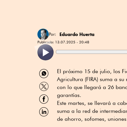
Eduardo Huerta
Por:
Publicado:
13.07.2025 - 20:48
Compartir
El próximo 15 de julio, los F
por
Agricultura (FIRA) suma a su
WhatsApp
Compartir
con lo que llegará a 26 ban
por
Twitter
garantías.
Compartir
por
Este martes, se llevará a cabo
Facebook
Compartir
suma a la red de intermediar
por
de ahorro, sofomes, uniones 
Linkedin