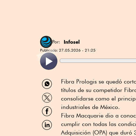
Infosel
Por:
Publicado:
27.05.2026 - 21:25
Compartir
Fibra Prologis se quedó cort
por
títulos de su competidor Fi
WhatsApp
Compartir
consolidarse como el princip
por
Twitter
industriales de México.
Compartir
por
Fibra Macquarie dio a conoc
Facebook
Compartir
cumplir con todas las condic
por
Adquisición (OPA) que duró 
Linkedin