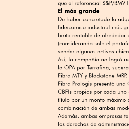
que el referencial S&P/BMV I
El más grande
De haber concretado la adqui
fideicomiso industrial más 
bruta rentable de alrededor
(considerando solo el portaf
vender algunos activos ubica
Así, la compañía no logró re
la OPA por Terrafina, super
Fibra MTY y Blackstone-MRP.
Fibra Prologis presentó una
CBFIs propios por cada uno
título por un monto máximo 
combinación de ambas moda
Además, ambas empresas tení
los derechos de administraci