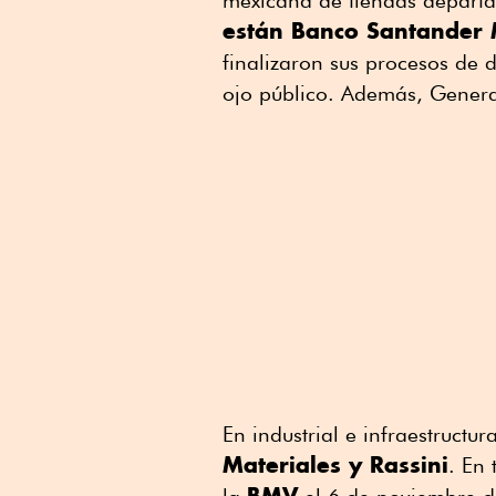
mexicana de tiendas departa
están Banco Santander 
finalizaron sus procesos de d
ojo público. Además, Gener
En industrial e infraestructu
Materiales y Rassini
. En 
BMV