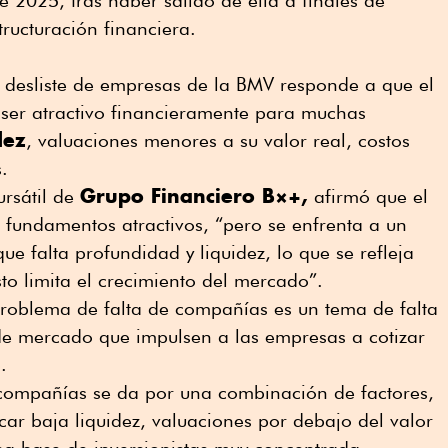
 2025, tras haber salido de ella a finales de
ructuración financiera.
l desliste de empresas de la BMV responde a que el
ser atractivo financieramente para muchas
dez
, valuaciones menores a su valor real, costos
.
Grupo Financiero B×+,
ursátil de
afirmó que el
undamentos atractivos, “pero se enfrenta a un
que falta profundidad y liquidez, lo que se refleja
to limita el crecimiento del mercado”.
oblema de falta de compañías es un tema de falta
 de mercado que impulsen a las empresas a cotizar
.
 compañías se da por una combinación de factores,
ar baja liquidez, valuaciones por debajo del valor