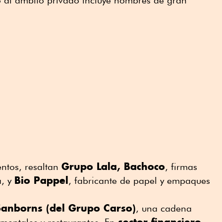
 al ámbito privado incluye nombres de gran
Grupo Lala, Bachoco
entos, resaltan
, firmas
Bio Pappel
a, y
, fabricante de papel y empaques
anborns (del Grupo Carso)
, una cadena
sector financiero