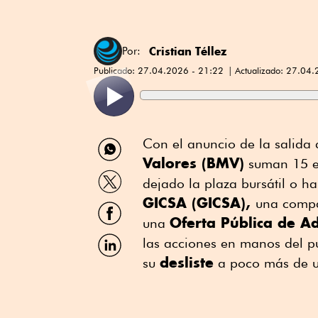
Cristian Téllez
Por:
Publicado:
27.04.2026 - 21:22
Actualizado:
27.04.
Compartir
Con el anuncio de la salida
por
Valores (BMV)
suman 15 em
WhatsApp
Compartir
dejado la plaza bursátil o h
por
GICSA (GICSA),
Twitter
una compa
Compartir
por
Oferta Pública de A
una
Facebook
Compartir
las acciones en manos del p
por
desliste
su
a poco más de u
Linkedin