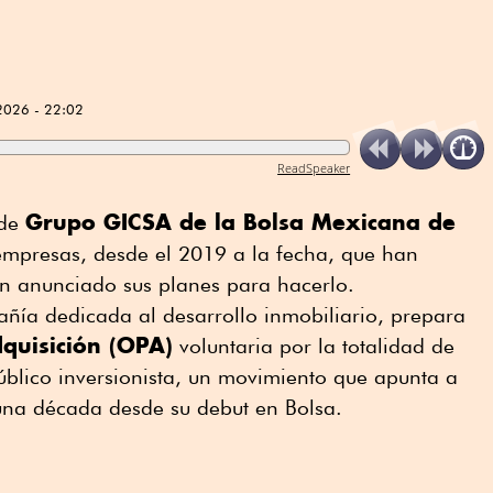
2026 - 22:02
ReadSpeaker
Grupo GICSA de la Bolsa Mexicana de
 de
presas, desde el 2019 a la fecha, que han
an anunciado sus planes para hacerlo.
ñía dedicada al desarrollo inmobiliario, prepara
dquisición (OPA)
voluntaria por la totalidad de
úblico inversionista, un movimiento que apunta a
na década desde su debut en Bolsa.