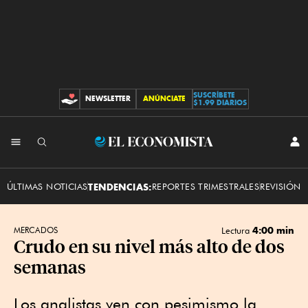
SUSCRÍBETE
NEWSLETTER
ANÚNCIATE
CONTRIBUCIONES
$1.99 DIARIOS
INI
El
SES
Economista
ÚLTIMAS NOTICIAS
TENDENCIAS:
REPORTES TRIMESTRALES
REVISIÓN 
4:00 min
MERCADOS
Lectura
Crudo en su nivel más alto de dos
semanas
Los analistas ven con pesimismo la