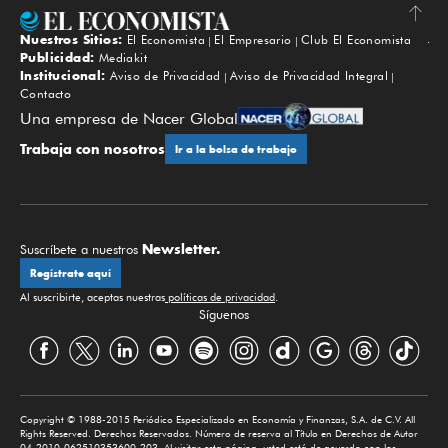
Nuestros Sitios:
El Economista
El Empresario
Club El Economista
Subir
Publicidad:
Mediakit
Institucional:
Aviso de Privacidad
Aviso de Privacidad Integral
Contacto
Una empresa de Nacer Global
Trabaja con nosotros
Ir a la bolsa de trabajo
Newsletter.
Suscríbete a nuestros
Regístrate aquí
Al suscribirte, aceptas nuestras
políticas de privacidad
.
Síguenos
Copyright © 1988-2015 Periódico Especializado en Economía y Finanzas, S.A. de C.V. All
Rights Reserved. Derechos Reservados. Número de reserva al Título en Derechos de Autor
04-2010-062510353600-203. Al visitar esta página, usted está de acuerdo con los