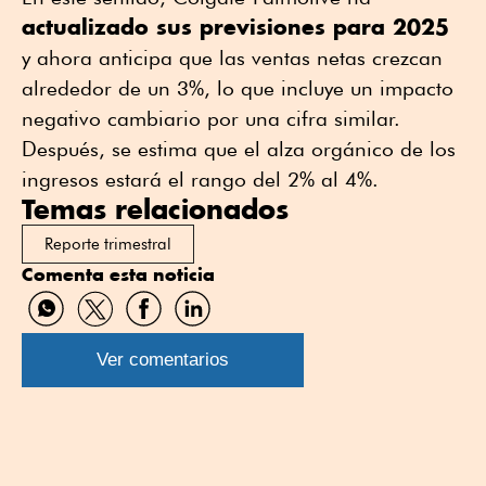
actualizado sus previsiones para 2025
y ahora anticipa que las ventas netas crezcan
alrededor de un 3%, lo que incluye un impacto
negativo cambiario por una cifra similar.
Después, se estima que el alza orgánico de los
ingresos estará el rango del 2% al 4%.
Temas relacionados
Reporte trimestral
Comenta esta noticia
Compartir
Compartir
Compartir
Compartir
por
por
por
por
WhatsApp
Twitter
Facebook
Linkedin
Ver comentarios