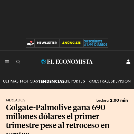
SUSCRÍBETE
NEWSLETTER
ANÚNCIATE
CONTRIBUCIONES
$1.99 DIARIOS
INI
El
SES
Economista
ÚLTIMAS NOTICIAS
TENDENCIAS:
REPORTES TRIMESTRALES
REVISIÓN 
2:00 min
MERCADOS
Lectura
Colgate-Palmolive gana 690
millones dólares el primer
trimestre pese al retroceso en
ventas