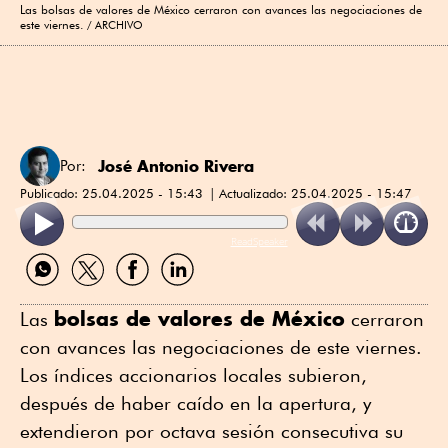
Las bolsas de valores de México cerraron con avances las negociaciones de
este viernes.
ARCHIVO
José Antonio Rivera
Por:
Publicado:
25.04.2025 - 15:43
Actualizado:
25.04.2025 - 15:47
ReadSpeaker
Compartir
Compartir
Compartir
Compartir
por
por
por
por
WhatsApp
Twitter
Facebook
Linkedin
bolsas de valores de México
Las
cerraron
con avances las negociaciones de este viernes.
Los índices accionarios locales subieron,
después de haber caído en la apertura, y
extendieron por octava sesión consecutiva su