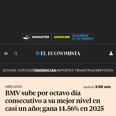
SUSCRÍBETE
NEWSLETTER
ANÚNCIATE
CONTRIBUCIONES
$1.99 DIARIOS
INI
El
SES
Economista
ÚLTIMAS NOTICIAS
TENDENCIAS:
REPORTES TRIMESTRALES
REVISIÓN 
2:00 min
MERCADOS
Lectura
BMV sube por octavo día
consecutivo a su mejor nivel en
casi un año; gana 14.56% en 2025