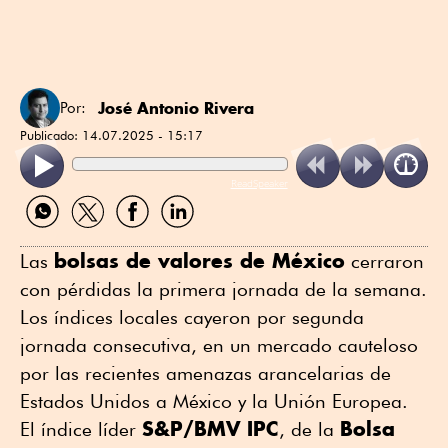
José Antonio Rivera
Por:
Publicado:
14.07.2025 - 15:17
ReadSpeaker
Compartir
Compartir
Compartir
Compartir
por
por
por
por
WhatsApp
Twitter
Facebook
Linkedin
bolsas de valores de México
Las
cerraron
con pérdidas la primera jornada de la semana.
Los índices locales cayeron por segunda
jornada consecutiva, en un mercado cauteloso
por las recientes amenazas arancelarias de
Estados Unidos a México y la Unión Europea.
S&P/BMV IPC
Bolsa
El índice líder
, de la