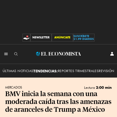
SUSCRÍBETE
NEWSLETTER
ANÚNCIATE
CONTRIBUCIONES
$1.99 DIARIOS
INI
El
SES
Economista
ÚLTIMAS NOTICIAS
TENDENCIAS:
REPORTES TRIMESTRALES
REVISIÓN 
2:00 min
MERCADOS
Lectura
BMV inicia la semana con una
moderada caída tras las amenazas
de aranceles de Trump a México