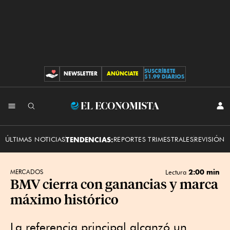
SUSCRÍBETE
NEWSLETTER
ANÚNCIATE
CONTRIBUCIONES
$1.99 DIARIOS
INI
El
SES
Economista
ÚLTIMAS NOTICIAS
TENDENCIAS:
REPORTES TRIMESTRALES
REVISIÓN 
2:00 min
MERCADOS
Lectura
BMV cierra con ganancias y marca
máximo histórico
La referencia principal alcanzó un