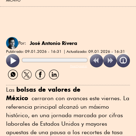
ARCHIVO
José Antonio Rivera
Por:
Publicado:
09.01.2026 - 16:31
Actualizado:
09.01.2026 - 16:31
ReadSpeaker
Compartir
Compartir
Compartir
Compartir
por
por
por
por
WhatsApp
Twitter
Facebook
Linkedin
bolsas de valores de
Las
México
cerraron con avances este viernes. La
referencia principal alcanzó un máximo
histórico, en una jornada marcada por cifras
laborales de Estados Unidos y mayores
apuestas de una pausa a los recortes de tasa