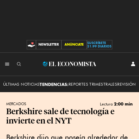
SUSCRÍBETE
NEWSLETTER
ANÚNCIATE
CONTRIBUCIONES
$1.99 DIARIOS
INI
El
SES
Economista
ÚLTIMAS NOTICIAS
TENDENCIAS:
REPORTES TRIMESTRALES
REVISIÓN 
2:00 min
MERCADOS
Lectura
Berkshire sale de tecnología e
invierte en el NYT
Berkshire dijo que poseía alrededor de