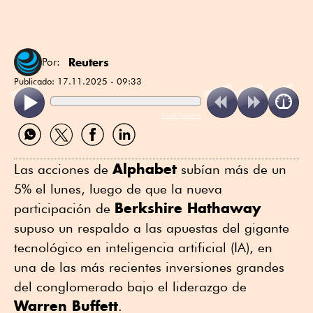
Reuters
Por:
Publicado:
17.11.2025 - 09:33
ReadSpeaker
Compartir
Compartir
Compartir
Compartir
por
por
por
por
WhatsApp
Twitter
Facebook
Linkedin
Alphabet
Las acciones de
subían más de un
5% el lunes, luego de que la nueva
Berkshire Hathaway
participación de
supuso un respaldo a las apuestas del gigante
tecnológico en inteligencia artificial (IA), en
una de las más recientes inversiones grandes
del conglomerado bajo el liderazgo de
Warren Buffett
.