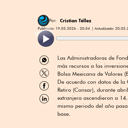
Cristian Téllez
Por:
Publicado:
19.05.2026 - 20:54
Actualizado:
20.05.
Compartir
Las Administradoras de Fondo
por
más recursos a las inversion
WhatsApp
Compartir
Bolsa Mexicana de Valores (BM
por
Twitter
De acuerdo con datos de la 
Compartir
por
Retiro (Consar), durante abri
Facebook
Compartir
extranjera ascendieron a 14
por
mismo periodo del año pasa
Linkedin
base.