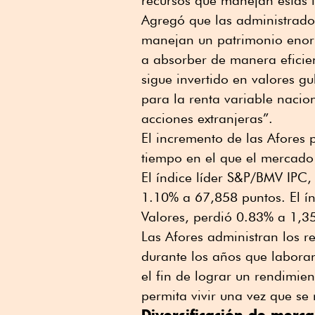
recursos que manejan estas i
Agregó que las administrado
manejan un patrimonio enor
a absorber de manera eficien
sigue invertido en valores 
para la renta variable naci
acciones extranjeras”.
El incremento de las Afores 
tiempo en el que el mercado 
El índice líder S&P/BMV IPC,
1.10% a 67,858 puntos. El ín
Valores, perdió 0.83% a 1,3
Las Afores administran los r
durante los años que laboran 
el fin de lograr un rendimie
permita vivir una vez que se 
Diversificación de merc