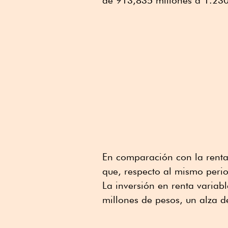
de 913,835 millones a 1.230
En comparación con la renta 
que, respecto al mismo peri
La inversión en renta variab
millones de pesos, un alza d