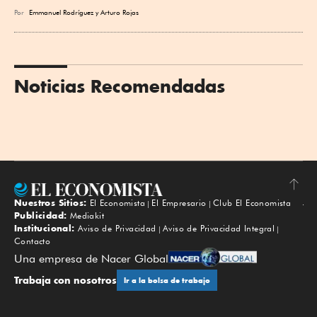
Por
Emmanuel Rodríguez
y
Arturo Rojas
Noticias Recomendadas
Nuestros Sitios:
El Economista
El Empresario
Club El Economista
Subir
Publicidad:
Mediakit
Institucional:
Aviso de Privacidad
Aviso de Privacidad Integral
Contacto
Una empresa de Nacer Global
Trabaja con nosotros
Ir a la bolsa de trabajo