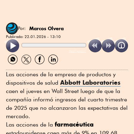
Marcos Olvera
Por:
Publicado:
22.01.2026 - 13:10
ReadSpeaker
Compartir
Compartir
Compartir
Compartir
por
por
por
por
WhatsApp
Twitter
Facebook
Linkedin
Las acciones de la empresa de productos y
Abbott Laboratories
dispositivos de salud
caen el jueves en Wall Street luego de que la
compañía informó ingresos del cuarto trimestre
de 2025 que no alcanzaron las expectativas del
mercado.
farmacéutica
Las acciones de la
estadounidense caen más de 9% en 109.68