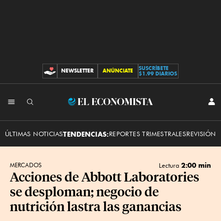
SUSCRÍBETE
NEWSLETTER
ANÚNCIATE
CONTRIBUCIONES
$1.99 DIARIOS
INI
El
SES
Economista
ÚLTIMAS NOTICIAS
TENDENCIAS:
REPORTES TRIMESTRALES
REVISIÓN 
2:00 min
MERCADOS
Lectura
Acciones de Abbott Laboratories
se desploman; negocio de
nutrición lastra las ganancias