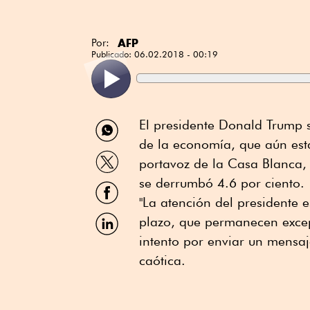
AFP
Por:
Publicado:
06.02.2018 - 00:19
Compartir
El presidente Donald Trump 
por
de la economía, que aún está
WhatsApp
Compartir
portavoz de la Casa Blanca,
por
Twitter
se derrumbó 4.6 por ciento.
Compartir
por
"La atención del presidente
Facebook
Compartir
plazo, que permanecen excep
por
intento por enviar un mensa
Linkedin
caótica.