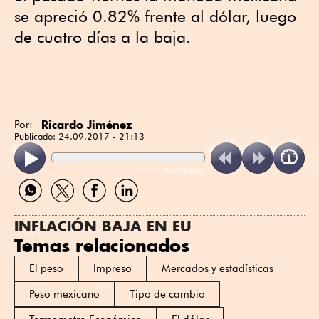
se apreció 0.82% frente al dólar, luego
de cuatro días a la baja.
Ricardo Jiménez
Por:
Publicado:
24.09.2017 - 21:13
ReadSpeaker
Compartir
Compartir
Compartir
Compartir
por
por
por
por
WhatsApp
Twitter
Facebook
Linkedin
INFLACIÓN BAJA EN EU
Temas relacionados
El peso
Impreso
Mercados y estadísticas
Peso mexicano
Tipo de cambio