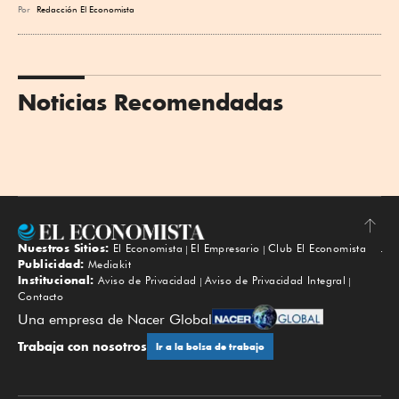
Por
Redacción El Economista
Noticias Recomendadas
Nuestros Sitios:
El Economista
El Empresario
Club El Economista
Subir
Publicidad:
Mediakit
Institucional:
Aviso de Privacidad
Aviso de Privacidad Integral
Contacto
Una empresa de Nacer Global
Trabaja con nosotros
Ir a la bolsa de trabajo