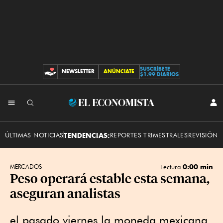
SUSCRÍBETE
NEWSLETTER
ANÚNCIATE
CONTRIBUCIONES
$1.99 DIARIOS
INI
El
SES
Economista
ÚLTIMAS NOTICIAS
TENDENCIAS:
REPORTES TRIMESTRALES
REVISIÓN 
0:00 min
MERCADOS
Lectura
Peso operará estable esta semana,
aseguran analistas
el pasado viernes la moneda mexicana