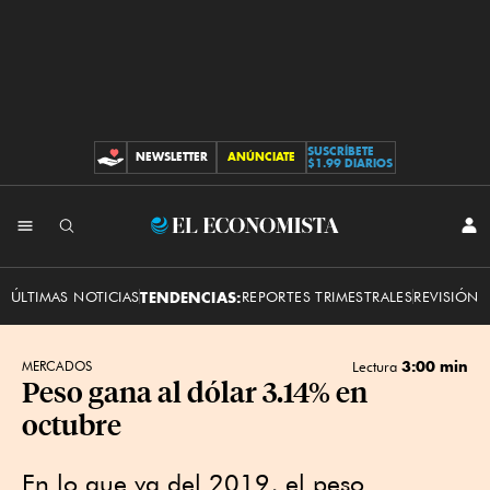
SUSCRÍBETE
NEWSLETTER
ANÚNCIATE
CONTRIBUCIONES
$1.99 DIARIOS
INI
El
SES
Economista
ÚLTIMAS NOTICIAS
TENDENCIAS:
REPORTES TRIMESTRALES
REVISIÓN 
3:00 min
MERCADOS
Lectura
Peso gana al dólar 3.14% en
octubre
En lo que va del 2019, el peso