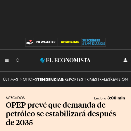
SUSCRÍBETE
NEWSLETTER
ANÚNCIATE
CONTRIBUCIONES
$1.99 DIARIOS
INI
El
SES
Economista
ÚLTIMAS NOTICIAS
TENDENCIAS:
REPORTES TRIMESTRALES
REVISIÓN 
3:00 min
MERCADOS
Lectura
OPEP prevé que demanda de
petróleo se estabilizará después
de 2035