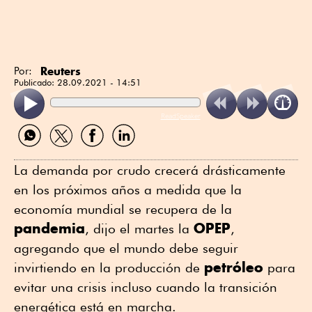
Reuters
Por:
Publicado:
28.09.2021 - 14:51
ReadSpeaker
Compartir
Compartir
Compartir
Compartir
por
por
por
por
WhatsApp
Twitter
Facebook
Linkedin
La demanda por crudo crecerá drásticamente
en los próximos años a medida que la
economía mundial se recupera de la
pandemia
OPEP
, dijo el martes la
,
agregando que el mundo debe seguir
petróleo
invirtiendo en la producción de
para
evitar una crisis incluso cuando la transición
energética está en marcha.