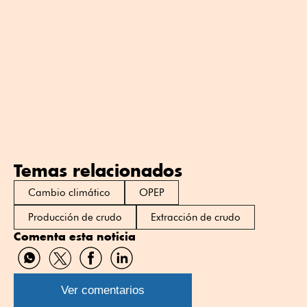
Temas relacionados
Cambio climático
OPEP
Producción de crudo
Extracción de crudo
Comenta esta noticia
Compartir
Compartir
Compartir
Compartir
por
por
por
por
WhatsApp
Twitter
Facebook
Linkedin
Ver comentarios