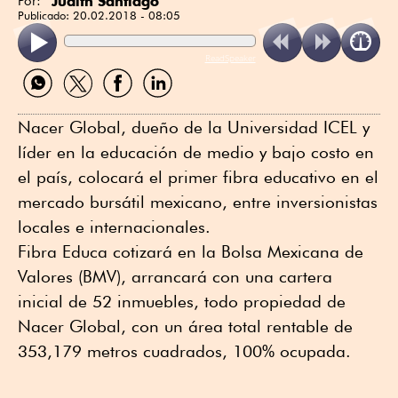
Judith Santiago
Por:
Publicado:
20.02.2018 - 08:05
ReadSpeaker
Compartir
Compartir
Compartir
Compartir
por
por
por
por
WhatsApp
Twitter
Facebook
Linkedin
Nacer Global, dueño de la Universidad ICEL y
líder en la educación de medio y bajo costo en
el país, colocará el primer fibra educativo en el
mercado bursátil mexicano, entre inversionistas
locales e internacionales.
Fibra Educa cotizará en la Bolsa Mexicana de
Valores (BMV), arrancará con una cartera
inicial de 52 inmuebles, todo propiedad de
Nacer Global, con un área total rentable de
353,179 metros cuadrados, 100% ocupada.