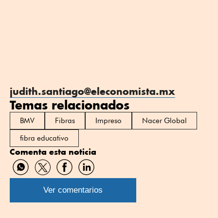
judith.santiago@eleconomista.mx
Temas relacionados
BMV
Fibras
Impreso
Nacer Global
fibra educativo
Comenta esta noticia
Compartir
Compartir
Compartir
Compartir
por
por
por
por
WhatsApp
Twitter
Facebook
Linkedin
Ver comentarios