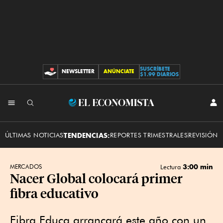
SUSCRÍBETE
NEWSLETTER
ANÚNCIATE
CONTRIBUCIONES
$1.99 DIARIOS
INI
El
SES
Economista
ÚLTIMAS NOTICIAS
TENDENCIAS:
REPORTES TRIMESTRALES
REVISIÓN 
3:00 min
MERCADOS
Lectura
Nacer Global colocará primer
fibra educativo
Fibra Educa arrancará este año con un