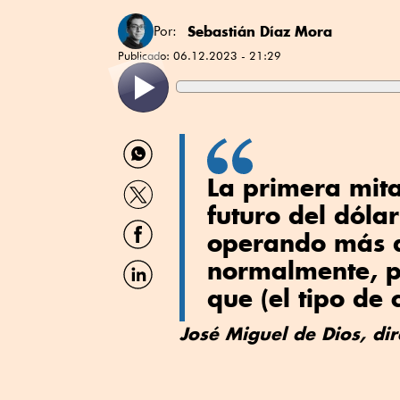
Sebastián Díaz Mora
Por:
Publicado:
06.12.2023 - 21:29
Compartir
por
WhatsApp
La primera mita
Compartir
por
futuro del dóla
Twitter
Compartir
operando más d
por
Facebook
Compartir
normalmente, p
por
que (el tipo de 
Linkedin
José Miguel de Dios, di