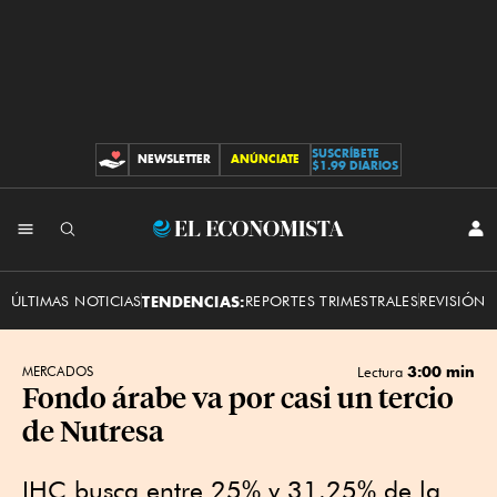
SUSCRÍBETE
NEWSLETTER
ANÚNCIATE
CONTRIBUCIONES
$1.99 DIARIOS
INI
El
SES
Economista
ÚLTIMAS NOTICIAS
TENDENCIAS:
REPORTES TRIMESTRALES
REVISIÓN 
3:00 min
MERCADOS
Lectura
Fondo árabe va por casi un tercio
de Nutresa
IHC busca entre 25% y 31.25% de la