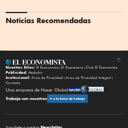
Noticias Recomendadas
Nuestros Sitios:
El Economista
El Empresario
Club El Economista
Subir
Publicidad:
Mediakit
Institucional:
Aviso de Privacidad
Aviso de Privacidad Integral
Contacto
Una empresa de Nacer Global
Trabaja con nosotros
Ir a la bolsa de trabajo
Newsletter.
Suscríbete a nuestros