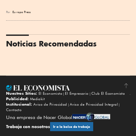
Por
Eu
ropa Press
Noticias Recomendadas
Nuestros Sitios:
El Economista
El Empresario
Club El Economista
Subir
Publicidad:
Mediakit
Institucional:
Aviso de Privacidad
Aviso de Privacidad Integral
Contacto
Una empresa de Nacer Global
Trabaja con nosotros
Ir a la bolsa de trabajo