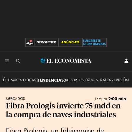
SUSCRÍBETE
NEWSLETTER
ANÚNCIATE
CONTRIBUCIONES
$1.99 DIARIOS
INI
El
SES
Economista
ÚLTIMAS NOTICIAS
TENDENCIAS:
REPORTES TRIMESTRALES
REVISIÓN 
2:00 min
MERCADOS
Lectura
Fibra Prologis invierte 75 mdd en
la compra de naves industriales
Fibra Prologis, un fideicomiso de