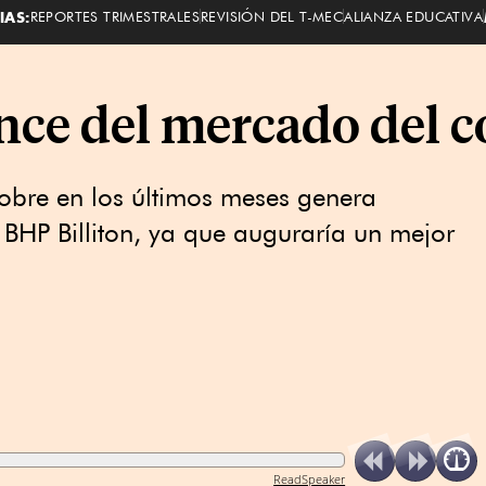
IAS:
REPORTES TRIMESTRALES
REVISIÓN DEL T-MEC
ALIANZA EDUCATIVA
ance del mercado del c
cobre en los últimos meses genera
BHP Billiton, ya que auguraría un mejor
ReadSpeaker