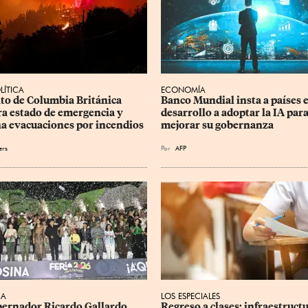
LÍTICA
ECONOMÍA
ito de Columbia Británica 
Banco Mundial insta a países e
ra estado de emergencia y 
desarrollo a adoptar la IA para
a evacuaciones por incendios
mejorar su gobernanza
ers
Por
AFP
CA
LOS ESPECIALES
obernador Ricardo Gallardo 
Regreso a clases: infraestructu