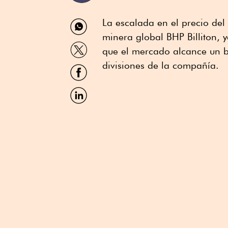
Compartir
La escalada en el precio del
por
minera global BHP Billiton, 
WhatsApp
Compartir
que el mercado alcance un ba
por
Twitter
divisiones de la compañía.
Compartir
por
Facebook
Compartir
por
Linkedin