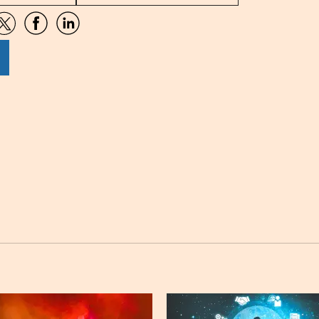
artir
Compartir
Compartir
Compartir
por
por
por
sApp
Twitter
Facebook
Linkedin