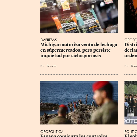
EMPRESAS
GEOPO
Michigan autoriza venta de lechuga 
Distr
en súpermercados, pero persiste 
decla
inquietud por ciclosporiasis
orden
Por
Reuters
Por
Reut
GEOPOLÍTICA
POLÍTI
España comienza los controles 
​El g