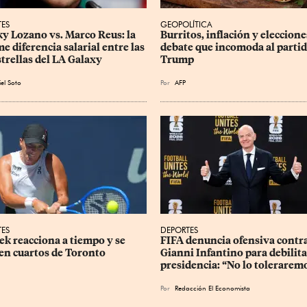
TES
GEOPOLÍTICA
y Lozano vs. Marco Reus: la 
Burritos, inflación y elecciones
e diferencia salarial entre las 
debate que incomoda al partid
strellas del LA Galaxy
Trump
el Soto
Por
AFP
TES
DEPORTES
ek reacciona a tiempo y se 
FIFA denuncia ofensiva contra
en cuartos de Toronto
Gianni Infantino para debilita
presidencia: “No lo tolerarem
Por
Redacción El Economista