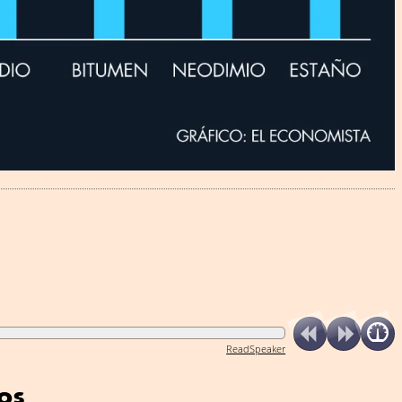
ReadSpeaker
os