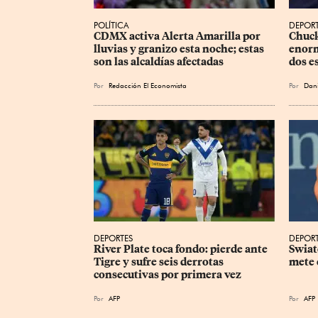
POLÍTICA
DEPOR
CDMX activa Alerta Amarilla por 
Chuck
lluvias y granizo esta noche; estas 
enorm
son las alcaldías afectadas
dos e
Por
Redacción El Economista
Por
Dani
DEPORTES
DEPOR
River Plate toca fondo: pierde ante 
Swiat
Tigre y sufre seis derrotas 
mete 
consecutivas por primera vez
Por
AFP
Por
AFP