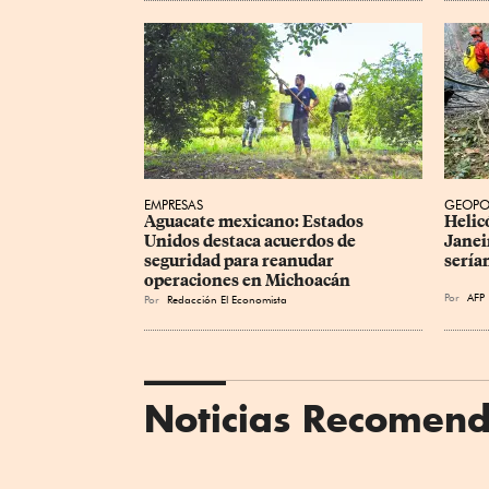
EMPRESAS
GEOPO
Aguacate mexicano: Estados 
Helicó
Unidos destaca acuerdos de 
Janei
seguridad para reanudar 
sería
operaciones en Michoacán
Por
AFP
Por
Redacción El Economista
Noticias Recomen