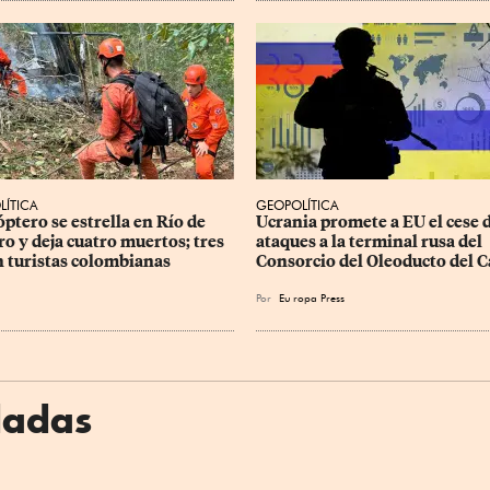
LÍTICA
GEOPOLÍTICA
ptero se estrella en Río de 
Ucrania promete a EU el cese d
ro y deja cuatro muertos; tres 
ataques a la terminal rusa del 
n turistas colombianas
Consorcio del Oleoducto del C
Por
Eu
ropa Press
dadas