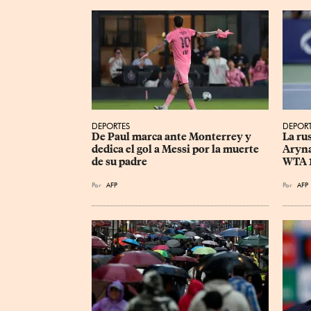
DEPORTES
DEPOR
De Paul marca ante Monterrey y 
La ru
dedica el gol a Messi por la muerte 
Aryna
de su padre
WTA 
Por
AFP
Por
AFP