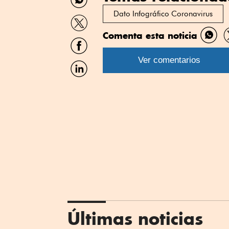
por
WhatsApp
Dato Infográfico Coronavirus
Compartir
por
Comenta esta noticia
Twitter
Compartir
Comp
por
por
Facebook
Ver comentarios
What
Compartir
por
Linkedin
Últimas noticias