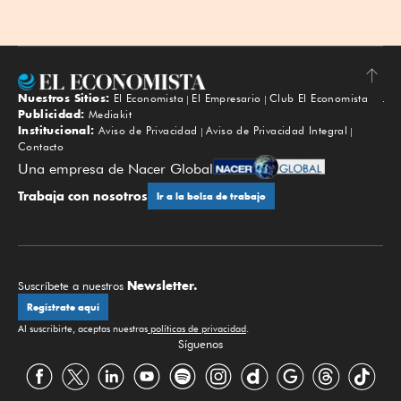
Nuestros Sitios:
El Economista
El Empresario
Club El Economista
Subir
Publicidad:
Mediakit
Institucional:
Aviso de Privacidad
Aviso de Privacidad Integral
Contacto
Una empresa de Nacer Global
Trabaja con nosotros
Ir a la bolsa de trabajo
Newsletter.
Suscríbete a nuestros
Regístrate aquí
Al suscribirte, aceptas nuestras
políticas de privacidad
.
Síguenos