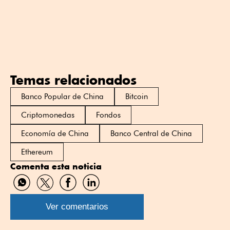
Temas relacionados
Banco Popular de China
Bitcoin
Criptomonedas
Fondos
Economía de China
Banco Central de China
Ethereum
Comenta esta noticia
Compartir
Compartir
Compartir
Compartir
por
por
por
por
WhatsApp
Twitter
Facebook
Linkedin
Ver comentarios