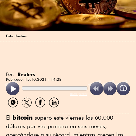
Foto: Reuters
Reuters
Por:
Publicado:
15.10.2021 - 14:28
ReadSpeaker
Compartir
Compartir
Compartir
Compartir
por
por
por
por
WhatsApp
Twitter
Facebook
Linkedin
bitcoin
El
superó este viernes los 60,000
dólares por vez primera en seis meses,
acercándose a su récord, mientras crecen las