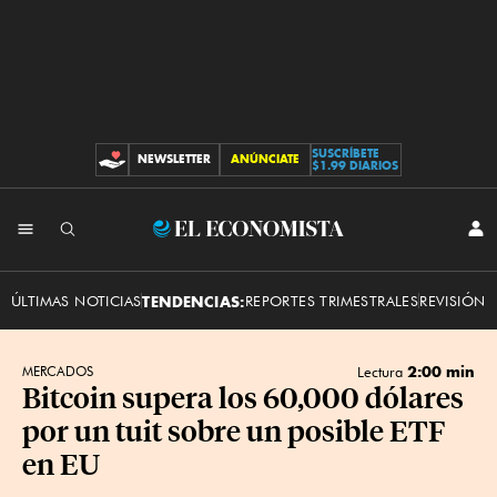
SUSCRÍBETE
NEWSLETTER
ANÚNCIATE
CONTRIBUCIONES
$1.99 DIARIOS
INI
El
SES
Economista
ÚLTIMAS NOTICIAS
TENDENCIAS:
REPORTES TRIMESTRALES
REVISIÓN 
2:00 min
MERCADOS
Lectura
Bitcoin supera los 60,000 dólares
por un tuit sobre un posible ETF
en EU