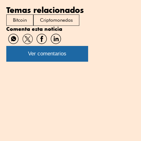
Temas relacionados
Bitcoin
Criptomonedas
Comenta esta noticia
Compartir
Compartir
Compartir
Compartir
por
por
por
por
WhatsApp
Twitter
Facebook
Linkedin
Ver comentarios