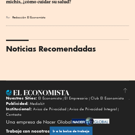
michis, ¿cómo cuidar su salud?
Por
Redacción El Economista
Noticias Recomendadas
Nuestros Sitios:
El Economista
El Empresario
Club El Economista
Subir
Publicidad:
Mediakit
Institucional:
Aviso de Privacidad
Aviso de Privacidad Integral
Contacto
Una empresa de Nacer Global
Trabaja con nosotros
Ir a la bolsa de trabajo