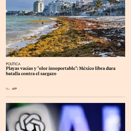
POLÍTICA
Playas vacías y "olor insoportable": México libra dura 
batalla contra el sargazo
Por
AFP