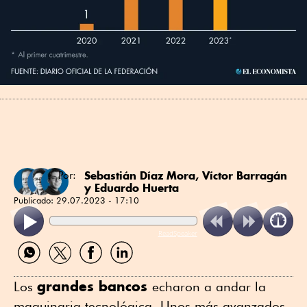
Sebastián Díaz Mora
,
Víctor Barragán
Por:
y
Eduardo Huerta
Publicado:
29.07.2023 - 17:10
ReadSpeaker
Compartir
Compartir
Compartir
Compartir
por
por
por
por
WhatsApp
Twitter
Facebook
Linkedin
grandes bancos
Los
echaron a andar la
maquinaria tecnológica. Unos más avanzados