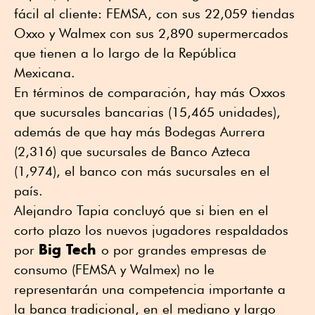
fácil al cliente: FEMSA, con sus 22,059 tiendas
Oxxo y Walmex con sus 2,890 supermercados
que tienen a lo largo de la República
Mexicana.
En términos de comparación, hay más Oxxos
que sucursales bancarias (15,465 unidades),
además de que hay más Bodegas Aurrera
(2,316) que sucursales de Banco Azteca
(1,974), el banco con más sucursales en el
país.
Alejandro Tapia concluyó que si bien en el
corto plazo los nuevos jugadores respaldados
Big Tech
por
o por grandes empresas de
consumo (FEMSA y Walmex) no le
representarán una competencia importante a
la banca tradicional, en el mediano y largo