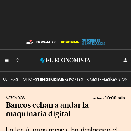
SUSCRÍBETE
NEWSLETTER
ANÚNCIATE
CONTRIBUCIONES
$1.99 DIARIOS
INI
El
SES
Economista
ÚLTIMAS NOTICIAS
TENDENCIAS:
REPORTES TRIMESTRALES
REVISIÓN 
10:00 min
MERCADOS
Lectura
Bancos echan a andar la
maquinaria digital
En los últimos meses, ha destacado el