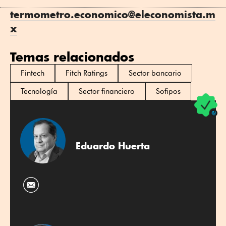
termometro.economico@eleconomista.m
x
Temas relacionados
Fintech
Fitch Ratings
Sector bancario
Tecnología
Sector financiero
Sofipos
Eduardo Huerta