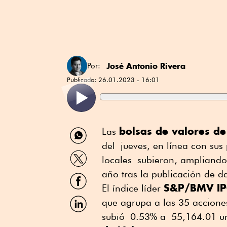
José Antonio Rivera
Por:
Publicado:
26.01.2023 - 16:01
Compartir
bolsas de valores d
Las
por
del jueves, en línea con sus
WhatsApp
Compartir
locales subieron, ampliando 
por
Twitter
año tras la publicación de 
Compartir
por
S&P/BMV IP
El índice líder
Facebook
Compartir
que agrupa a las 35 accion
por
subió 0.53% a 55,164.01 un
Linkedin