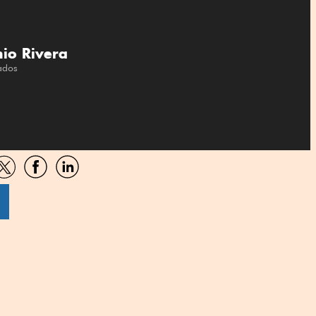
io Rivera
ados
artir
Compartir
Compartir
Compartir
por
por
por
sApp
Twitter
Facebook
Linkedin