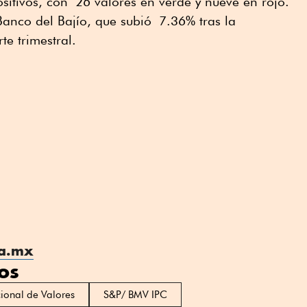
itivos, con 26 valores en verde y nueve en rojo.
anco del Bajío, que subió 7.36% tras la
te trimestral.
ta.mx
os
cional de Valores
S&P/ BMV IPC