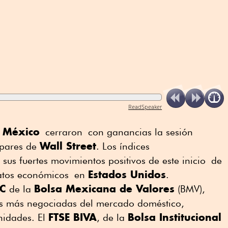
ReadSpeaker
e México
cerraron con ganancias la sesión
Wall Street
 pares de
. Los índices
sus fuertes movimientos positivos de este inicio de
Estados Unidos
datos económicos en
.
C
Bolsa Mexicana de Valores
de la
(BMV),
es más negociadas del mercado doméstico,
FTSE BIVA
Bolsa Institucional
idades. El
, de la