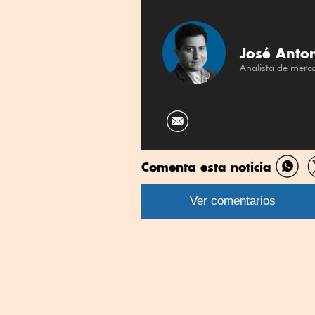
José Anton
Analista de merc
Comenta esta noticia
Comp
por
Ver comentarios
What