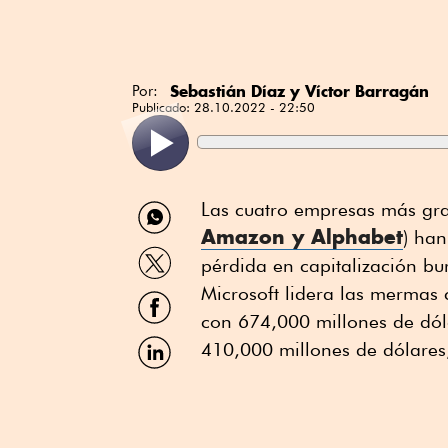
Sebastián Díaz y Víctor Barragán
Por:
Publicado:
28.10.2022 - 22:50
Compartir
Las cuatro empresas más gra
por
Amazon y Alphabet
) han
WhatsApp
Compartir
pérdida en capitalización bur
por
Twitter
Microsoft lidera las mermas 
Compartir
por
con 674,000 millones de dól
Facebook
Compartir
410,000 millones de dólares
por
Linkedin