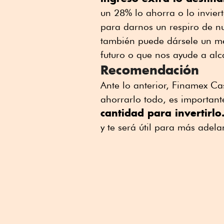
un 28% lo ahorra o lo invie
para darnos un respiro de n
también puede dársele un me
futuro o que nos ayude a al
Recomendación
Ante lo anterior, Finamex Ca
ahorrarlo todo, es important
cantidad para invertirlo
y te será útil para más adela