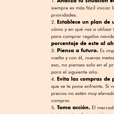
Analiza tu situación 
siempre es más fácil iniciar
prioridades.
Establece un plan de 
cómo y en qué vas a utilizar
para comprar regalos navide
porcentaje de este al ah
Piensa a futuro.
Es imp
vuelta y con él, nuevas meta
eso, no pienses solo en el pr
para el siguiente año.
Evita las compras de 
que se te pone enfrente. Si 
precios no estén muy elevad
comprar.
Toma acción.
El mercado