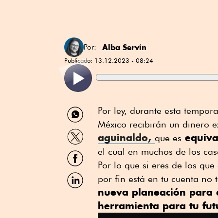
Alba Servín
Por:
Publicado:
13.12.2023 - 08:24
Compartir
Por ley, durante esta tempo
por
México recibirán un dinero e
WhatsApp
Compartir
aguinaldo,
equiva
que es
por
Twitter
el cual en muchos de los ca
Compartir
por
Por lo que si eres de los qu
Facebook
Compartir
por fin está en tu cuenta no
por
nueva planeación para 
Linkedin
herramienta para tu fut