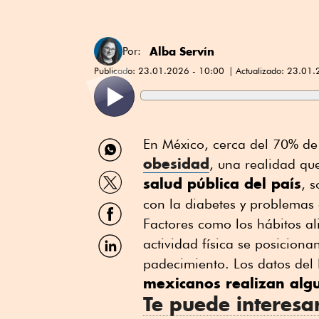
Alba Servín
Por:
Publicado:
23.01.2026 - 10:00
Actualizado:
23.01.
Compartir
En México, cerca del 70% de 
por
obesidad
, una realidad qu
WhatsApp
Compartir
salud pública del país
, 
por
Twitter
con la diabetes y problemas
Compartir
por
Factores como los hábitos ali
Facebook
Compartir
actividad física se posiciona
por
padecimiento. Los datos del 
Linkedin
mexicanos realizan algu
Te puede interesa