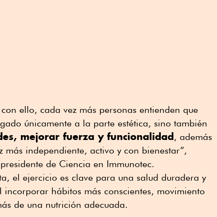
con ello, cada vez más personas entienden que
igado únicamente a la parte estética, sino también
es, mejorar fuerza y funcionalidad
, además
ez más independiente, activo y con bienestar”,
presidente de Ciencia en Immunotec.
a, el ejercicio es clave para una salud duradera y
l incorporar hábitos más conscientes, movimiento
más de una nutrición adecuada.