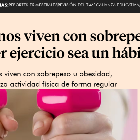
IAS:
REPORTES TRIMESTRALES
REVISIÓN DEL T-MEC
ALIANZA EDUCATIVA
nos viven con sobrep
r ejercicio sea un háb
 viven con sobrepeso u obesidad,
za actividad física de forma regular