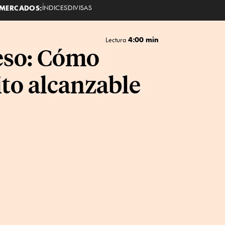
MERCADOS:
ÍNDICES
DIVISAS
4:00 min
Lectura
eso: Cómo
ito alcanzable