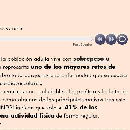
2026 - 10:00
ReadSpeaker
sobrepeso u
la población adulta vive con
uno de los mayores retos de
e representa
sobre todo porque es una enfermedad que se asocia
 cardiovasculares.
menticios poco saludables, la genética y la falta de
n como algunos de los principales motivos tras este
41% de los
INEGI indican que solo el
na actividad física
de forma regular.
r