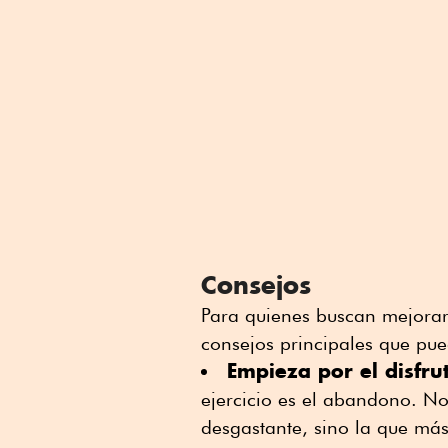
Consejos
Para quienes buscan mejorar
consejos principales que pue
Empieza por el disfru
ejercicio es el abandono. No
desgastante, sino la que más 