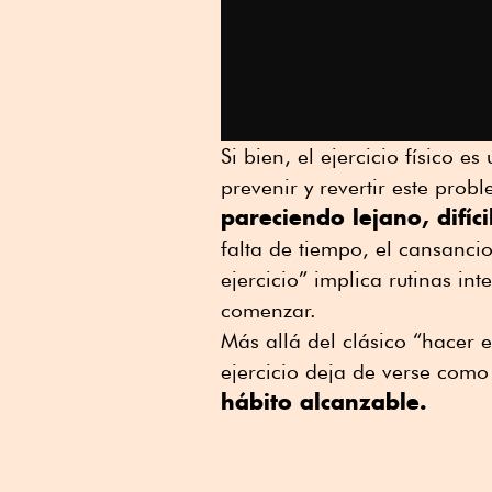
Si bien, el ejercicio físico 
prevenir y revertir este prob
pareciendo lejano, difíc
falta de tiempo, el cansancio
ejercicio” implica rutinas i
comenzar.
Más allá del clásico “hacer 
ejercicio deja de verse como
hábito alcanzable.