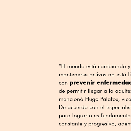
“El mundo está cambiando y 
mantenerse activos no está l
prevenir enfermedad
con
de permitir llegar a la adult
mencionó Hugo Palafox, vice
De acuerdo con el especialist
para lograrlo es fundamenta
constante y progresivo, ade