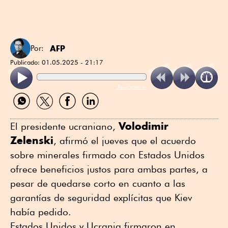
AFP
Por:
Publicado:
01.05.2025 - 21:17
ReadSpeaker
Compartir
Compartir
Compartir
Compartir
por
por
por
por
WhatsApp
Twitter
Facebook
Linkedin
Volodimir
El presidente ucraniano,
Zelenski
, afirmó el jueves que el acuerdo
sobre minerales firmado con Estados Unidos
ofrece beneficios justos para ambas partes, a
pesar de quedarse corto en cuanto a las
garantías de seguridad explícitas que Kiev
había pedido.
Estados Unidos y Ucrania firmaron en