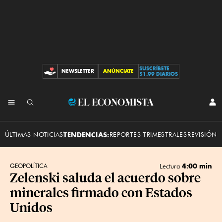
SUSCRÍBETE
NEWSLETTER
ANÚNCIATE
CONTRIBUCIONES
$1.99 DIARIOS
INI
El
SES
Economista
ÚLTIMAS NOTICIAS
TENDENCIAS:
REPORTES TRIMESTRALES
REVISIÓN 
4:00 min
GEOPOLÍTICA
Lectura
Zelenski saluda el acuerdo sobre
minerales firmado con Estados
Unidos