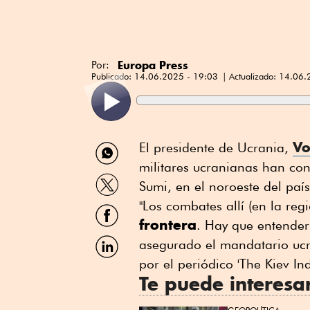
Europa Press
Por:
Publicado:
14.06.2025 - 19:03
Actualizado:
14.06.
Compartir
Vo
El presidente de Ucrania,
por
militares ucranianas han con
WhatsApp
Compartir
Sumi, en el noroeste del paí
por
Twitter
"Los combates allí (en la re
Compartir
por
frontera
. Hay que entender
Facebook
Compartir
asegurado el mandatario ucr
por
por el periódico 'The Kiev In
Linkedin
Te puede interesa