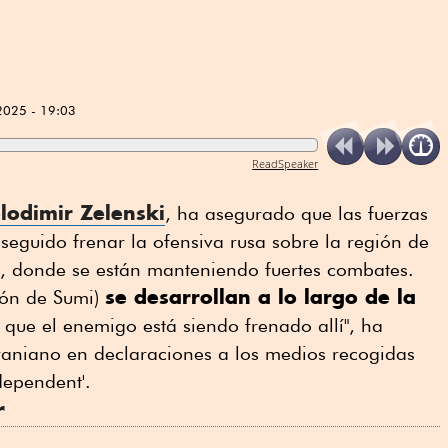
2025 - 19:03
ReadSpeaker
lodimir Zelenski
, ha asegurado que las fuerzas
seguido frenar la ofensiva rusa sobre la región de
s, donde se están manteniendo fuertes combates.
se desarrollan a lo largo de la
gión de Sumi)
 que el enemigo está siendo frenado allí", ha
aniano en declaraciones a los medios recogidas
dependent'.
r