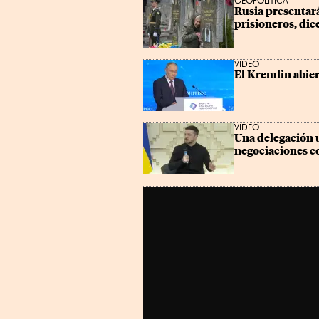
GEOPOLÍTICA
Rusia presentará
prisioneros, dic
VIDEO
El Kremlin abier
VIDEO
Una delegación 
negociaciones c