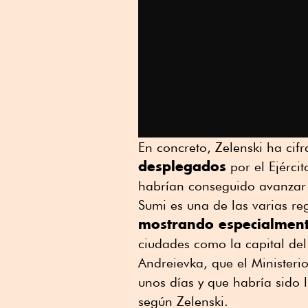
En concreto, Zelenski ha cif
desplegados
por el Ejérci
habrían conseguido avanzar u
Sumi es una de las varias re
mostrando especialment
ciudades como la capital de
Andreievka, que el Minister
unos días y que habría sido 
según Zelenski.