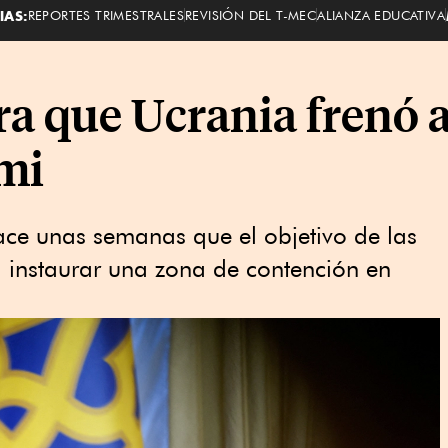
IAS:
REPORTES TRIMESTRALES
REVISIÓN DEL T-MEC
ALIANZA EDUCATIVA
ra que Ucrania frenó 
umi
ace unas semanas que el objetivo de las
 instaurar una zona de contención en