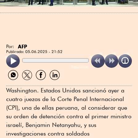
AFP
Por:
Publicado:
05.06.2025 - 21:52
ReadSpeaker
Compartir
Compartir
Compartir
Compartir
por
por
por
por
WhatsApp
Twitter
Facebook
Linkedin
Washington. Estados Unidos sancionó ayer a
cuatro juezas de la Corte Penal Internacional
(CPI), una de ellas peruana, al considerar que
su orden de detención contra el primer ministro
israelí, Benjamin Netanyahu, y sus
investigaciones contra soldados