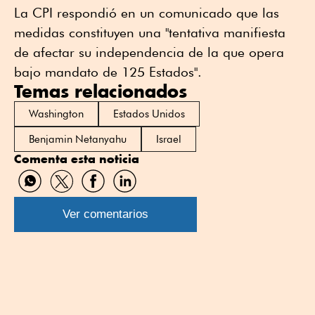
La CPI respondió en un comunicado que las
medidas constituyen una "tentativa manifiesta
de afectar su independencia de la que opera
bajo mandato de 125 Estados".
Temas relacionados
Washington
Estados Unidos
Benjamin Netanyahu
Israel
Comenta esta noticia
Compartir
Compartir
Compartir
Compartir
por
por
por
por
WhatsApp
Twitter
Facebook
Linkedin
Ver comentarios