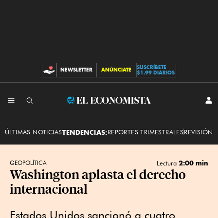
SUSCRÍBETE
NEWSLETTER
ANÚNCIATE
CONTRIBUCIONES
$1.99 DIARIOS
INI
El
SES
Economista
ÚLTIMAS NOTICIAS
TENDENCIAS:
REPORTES TRIMESTRALES
REVISIÓN 
2:00 min
GEOPOLÍTICA
Lectura
Washington aplasta el derecho
internacional
Estados Unidos sancionó a cuatro