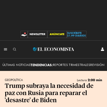
SUSCRÍBETE
NEWSLETTER
ANÚNCIATE
CONTRIBUCIONES
$1.99 DIARIOS
INI
El
SES
Economista
ÚLTIMAS NOTICIAS
TENDENCIAS:
REPORTES TRIMESTRALES
REVISIÓN 
2:00 min
GEOPOLÍTICA
Lectura
Trump subraya la necesidad de
paz con Rusia para reparar el
'desastre' de Biden