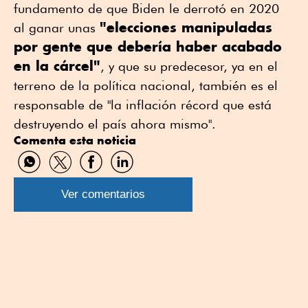
fundamento de que Biden le derrotó en 2020
"elecciones manipuladas
al ganar unas
por gente que debería haber acabado
en la cárcel"
, y que su predecesor, ya en el
terreno de la política nacional, también es el
responsable de "la inflación récord que está
destruyendo el país ahora mismo".
Comenta esta noticia
Compartir
Compartir
Compartir
Compartir
por
por
por
por
WhatsApp
Twitter
Facebook
Linkedin
Ver comentarios