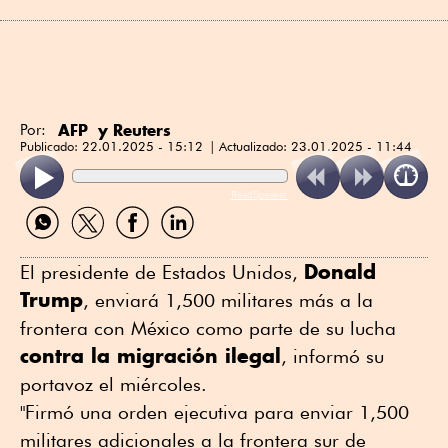
AFP y Reuters
Por:
Publicado:
22.01.2025 - 15:12
Actualizado:
23.01.2025 - 11:44
ReadSpeaker
Compartir
Compartir
Compartir
Compartir
por
por
por
por
WhatsApp
Twitter
Facebook
Linkedin
Donald
El presidente de Estados Unidos,
Trump
, enviará 1,500 militares más a la
frontera con México como parte de su lucha
contra la migración ilegal
, informó su
portavoz el miércoles.
"Firmó una orden ejecutiva para enviar 1,500
militares adicionales a la frontera sur de