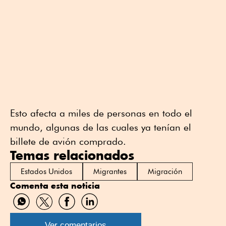
Esto afecta a miles de personas en todo el
mundo, algunas de las cuales ya tenían el
billete de avión comprado.
Temas relacionados
Estados Unidos
Migrantes
Migración
Comenta esta noticia
Compartir
Compartir
Compartir
Compartir
por
por
por
por
WhatsApp
Twitter
Facebook
Linkedin
Ver comentarios