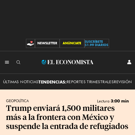
SUSCRÍBETE
NEWSLETTER
ANÚNCIATE
CONTRIBUCIONES
$1.99 DIARIOS
INI
El
SES
Economista
ÚLTIMAS NOTICIAS
TENDENCIAS:
REPORTES TRIMESTRALES
REVISIÓN 
3:00 min
GEOPOLÍTICA
Lectura
Trump enviará 1,500 militares
más a la frontera con México y
suspende la entrada de refugiados