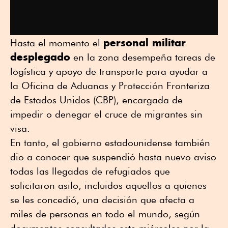
personal militar
Hasta el momento el
desplegado
en la zona desempeña tareas de
logística y apoyo de transporte para ayudar a
la Oficina de Aduanas y Protección Fronteriza
de Estados Unidos (CBP), encargada de
impedir o denegar el cruce de migrantes sin
visa.
En tanto, el gobierno estadounidense también
dio a conocer que suspendió hasta nuevo aviso
todas las llegadas de refugiados que
solicitaron asilo, incluidos aquellos a quienes
se les concedió, una decisión que afecta a
miles de personas en todo el mundo, según
documentos consultados este miércoles por la