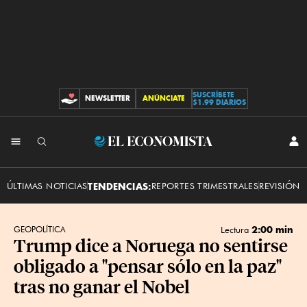
SUSCRÍBETE
NEWSLETTER
ANÚNCIATE
CONTRIBUCIONES
$1.99 DIARIOS
INI
El
SES
Economista
ÚLTIMAS NOTICIAS
TENDENCIAS:
REPORTES TRIMESTRALES
REVISIÓN 
2:00 min
GEOPOLÍTICA
Lectura
Trump dice a Noruega no sentirse
obligado a "pensar sólo en la paz"
tras no ganar el Nobel