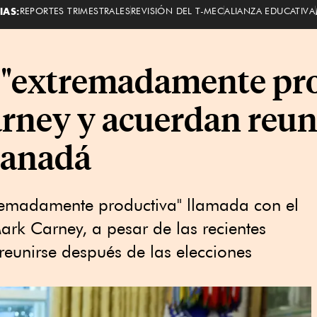
IAS:
REPORTES TRIMESTRALES
REVISIÓN DEL T-MEC
ALIANZA EDUCATIVA
 "extremadamente pro
rney y acuerdan reuni
Canadá
remadamente productiva" llamada con el
ark Carney, a pesar de las recientes
reunirse después de las elecciones