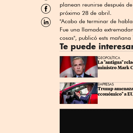
Twitter
planean reunirse después de
Compartir
por
próximo 28 de abril.
Facebook
Compartir
"Acabo de terminar de habla
por
Fue una llamada extremadam
Linkedin
cosas", publicó ests mañana
Te puede interesa
GEOPOLÍTICA
La "antigua" rel
ministro Mark 
EMPRESAS
Trump amenaza c
económico" a E