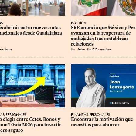
OS
POLÍTICA
is abrirá cuatro nuevas rutas 
SRE anuncia que México y Per
nacionales desde Guadalajara
avanzan en la reapertura de 
embajadas tras restablecer 
relaciones
icia Romo
Por
Redacción El Economista
AS PERSONALES
FINANZAS PERSONALES
 elegir entre Cetes, Bonos y 
Encontrar la motivación que 
nos? Guía 2026 para invertir 
necesitas para ahorrar
nero seguro