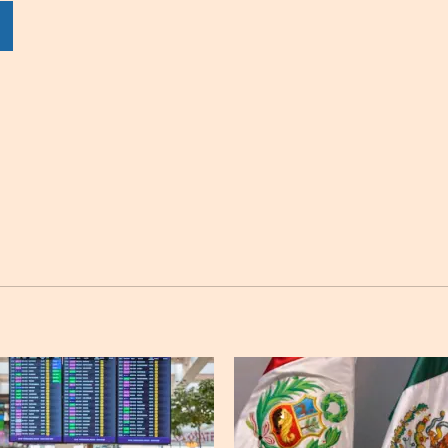
por
por
por
sApp
Twitter
Facebook
Linkedin