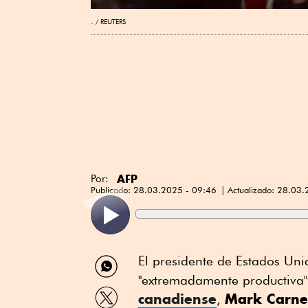
.
REUTERS
AFP
Por:
Publicado:
28.03.2025 - 09:46
Actualizado:
28.03.
Compartir
El presidente de Estados Un
por
"extremadamente productiva
WhatsApp
Compartir
canadiense
Mark Carne
,
por