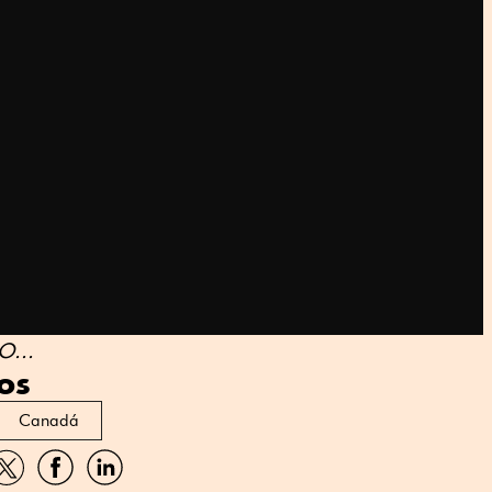
...
os
Canadá
artir
Compartir
Compartir
Compartir