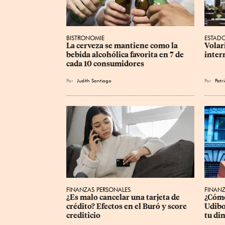
BISTRONOMIE
ESTAD
La cerveza se mantiene como la 
Volar
bebida alcohólica favorita en 7 de 
inter
cada 10 consumidores
Por
Judith Santiago
Por
Patr
FINANZAS PERSONALES
FINANZ
¿Es malo cancelar una tarjeta de 
¿Cómo
crédito? Efectos en el Buró y score 
Udibo
crediticio
tu di