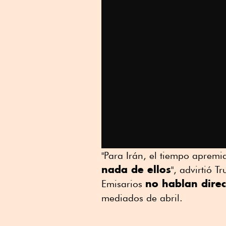
"Para Irán, el tiempo aprem
nada de ellos
", advirtió T
no hablan dire
Emisarios
mediados de abril.