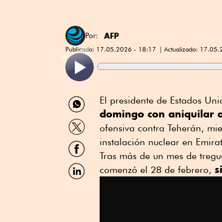
AFP
Por:
Publicado:
17.05.2026 - 18:17
Actualizado:
17.05.
Compartir
El presidente de Estados Un
por
domingo con aniquilar a
WhatsApp
Compartir
ofensiva contra Teherán, mie
por
Twitter
instalación nuclear en Emira
Compartir
por
Tras más de un mes de tregua
Facebook
Compartir
s
comenzó el 28 de febrero,
por
Linkedin