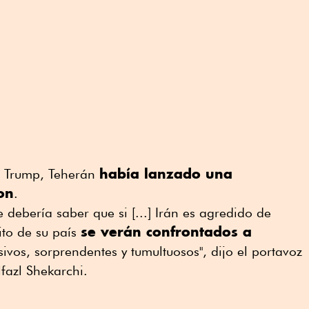
había lanzado una
e Trump, Teherán
on
.
 debería saber que si [...] Irán es agredido de
se verán confrontados a
cito de su país
sivos, sorprendentes y tumultuosos", dijo el portavoz
fazl Shekarchi.