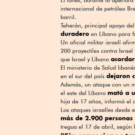
El lunes, durante la apertura
internacional de petróleo Br
barril.
Teherán, principal apoyo de
duradero
en Líbano para f
Un oficial militar israelí a
200 proyectiles contra Israel
acordar
que Israel y Líbano
El ministerio de Salud liban
dejaron c
en el sur del país
Además, un ataque con un mi
mató a u
el este del Líbano
hija de 17 años, informó el 
Los ataques israelíes desde e
más de 2.900 personas
tregua el 17 de abril, según 