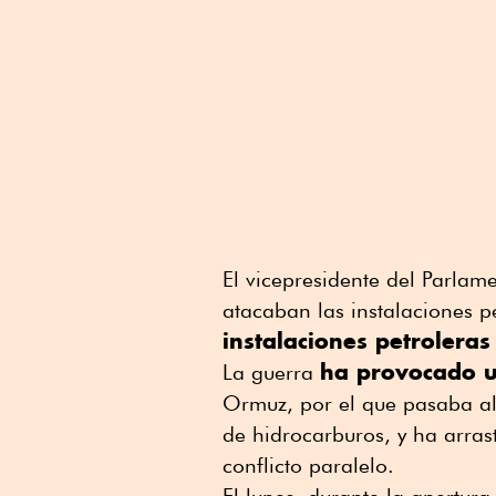
El vicepresidente del Parlam
atacaban las instalaciones p
instalaciones petroleras
ha provocado u
La guerra
Ormuz, por el que pasaba al
de hidrocarburos, y ha arrast
conflicto paralelo.