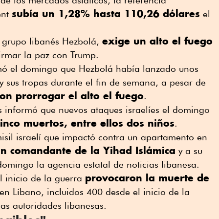
 de los mercados asiáticos, la referencia
subía un 1,28% hasta 110,26 dólares
ent
el
exige un alto el fuego
l grupo libanés Hezbolá,
irmar la paz con Trump.
firmó el domingo que Hezbolá había lanzado unos
 y sus tropas durante el fin de semana, a pesar de
on prorrogar el alto el fuego
.
és informó que nuevos ataques israelíes el domingo
inco muertos, entre ellos dos niños
.
sil israelí que impactó contra un apartamento en
n comandante de la Yihad Islámica
y a su
domingo la agencia estatal de noticias libanesa.
provocaron la muerte de
l inicio de la guerra
en Líbano, incluidos 400 desde el inicio de la
las autoridades libanesas.