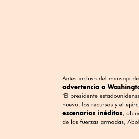
Antes incluso del mensaje d
advertencia a Washingt
"El presidente estadounidense
nuevo, los recursos y el ejér
escenarios inéditos
, ofen
de las fuerzas armadas, Abol