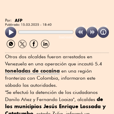
AFP
Por:
Publicado:
15.03.2025 - 18:40
ReadSpeaker
Compartir
Compartir
Compartir
Compartir
por
por
por
por
WhatsApp
Twitter
Facebook
Linkedin
Otros dos alcaldes fueron arrestados en
Venezuela en una operación que incautó 5.4
toneladas de cocaína
en una región
fronteriza con Colombia, informaron este
sábado las autoridades.
"Se efectuó la detención de los ciudadanos
de
Danilo Añez y Fernando Loaiza", alcaldes
los municipios Jesús Enrique Lossada y
Catatumbo
, estado Zulia, informó un