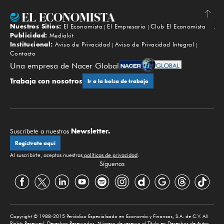
Nuestros Sitios:
El Economista
El Empresario
Club El Economista
Subir
Publicidad:
Mediakit
Institucional:
Aviso de Privacidad
Aviso de Privacidad Integral
Contacto
Una empresa de Nacer Global
Trabaja con nosotros
Ir a la bolsa de trabajo
Newsletter.
Suscríbete a nuestros
Regístrate aquí
Al suscribirte, aceptas nuestras
políticas de privacidad
.
Síguenos
Copyright © 1988-2015 Periódico Especializado en Economía y Finanzas, S.A. de C.V. All
Rights Reserved. Derechos Reservados. Número de reserva al Título en Derechos de Autor