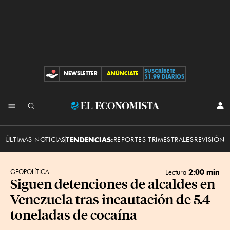
SUSCRÍBETE
NEWSLETTER
ANÚNCIATE
CONTRIBUCIONES
$1.99 DIARIOS
INI
El
SES
Economista
ÚLTIMAS NOTICIAS
TENDENCIAS:
REPORTES TRIMESTRALES
REVISIÓN 
2:00 min
GEOPOLÍTICA
Lectura
Siguen detenciones de alcaldes en
Venezuela tras incautación de 5.4
toneladas de cocaína