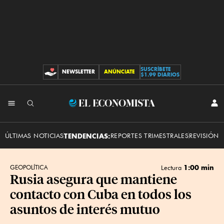
SUSCRÍBETE
NEWSLETTER
ANÚNCIATE
CONTRIBUCIONES
$1.99 DIARIOS
INI
El
SES
Economista
ÚLTIMAS NOTICIAS
TENDENCIAS:
REPORTES TRIMESTRALES
REVISIÓN 
1:00 min
GEOPOLÍTICA
Lectura
Rusia asegura que mantiene
contacto con Cuba en todos los
asuntos de interés mutuo