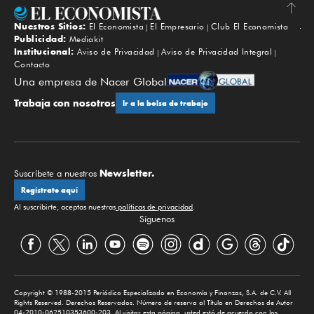
Nuestros Sitios:
El Economista
El Empresario
Club El Economista
Subir
Publicidad:
Mediakit
Institucional:
Aviso de Privacidad
Aviso de Privacidad Integral
Contacto
Una empresa de Nacer Global
Trabaja con nosotros
Ir a la bolsa de trabajo
Newsletter.
Suscríbete a nuestros
Regístrate aquí
Al suscribirte, aceptas nuestras
políticas de privacidad
.
Síguenos
Copyright © 1988-2015 Periódico Especializado en Economía y Finanzas, S.A. de C.V. All
Rights Reserved. Derechos Reservados. Número de reserva al Título en Derechos de Autor
04-2010-062510353600-203. Al visitar esta página, usted está de acuerdo con los