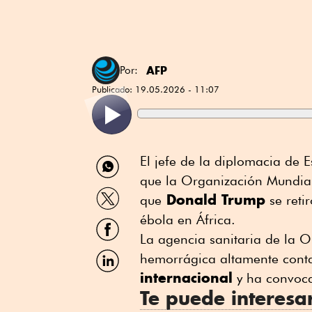
AFP
Por:
Publicado:
19.05.2026 - 11:07
Compartir
El jefe de la diplomacia de 
por
que la Organización Mundia
WhatsApp
Compartir
Donald Trump
que
se reti
por
Twitter
ébola en África.
Compartir
por
La agencia sanitaria de la O
Facebook
Compartir
hemorrágica altamente con
por
internacional
y ha convoca
Linkedin
Te puede interesa