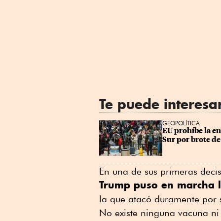
Te puede interesa
GEOPOLÍTICA
EU prohíbe la en
Sur por brote de
En una de sus primeras decis
Trump puso en marcha l
la que atacó duramente por s
No existe ninguna vacuna ni 