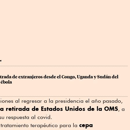
r
trada de extranjeros desde el Congo, Uganda y Sudán del 
 ébola
iones al regresar a la presidencia el año pasado,
a retirada de Estados Unidos de la OMS
, a
u respuesta al covid.
cepa
tratamiento terapéutico para la