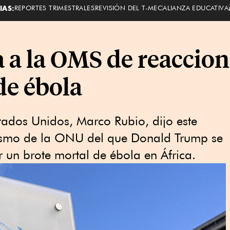
IAS:
REPORTES TRIMESTRALES
REVISIÓN DEL T-MEC
ALIANZA EDUCATIVA
 a la OMS de reaccion
 de ébola
stados Unidos, Marco Rubio, dijo este
ismo de la ONU del que Donald Trump se
ar un brote mortal de ébola en África.