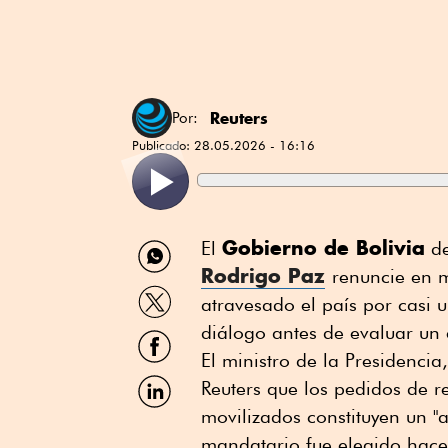
Reuters
Por:
Publicado:
28.05.2026 - 16:16
Compartir
Gobierno de Bolivia
El
de
por
Rodrigo Paz
renuncie ⁠en m
WhatsApp
Compartir
atravesado el país por casi 
por
Twitter
diálogo antes de evaluar un 
Compartir
por
El ministro de la ⁠Presidencia
Facebook
Compartir
Reuters que los pedidos de 
por
movilizados constituyen un "
Linkedin
mandatario fue elegido hace