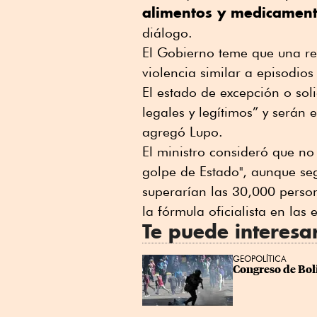
alimentos y medicamen
diálogo.
El Gobierno teme que una re
violencia similar a episodios 
El estado de excepción o sol
legales y legítimos” y serán
agregó Lupo.
El ministro consideró ⁠que no
⁠golpe de Estado", aunque seg
superarían las 30,000 person
la fórmula oficialista en ⁠las
Te puede interesa
GEOPOLÍTICA
Congreso de Boli