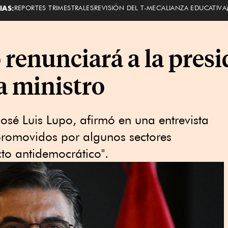
IAS:
REPORTES TRIMESTRALES
REVISIÓN DEL T-MEC
ALIANZA EDUCATIVA
 renunciará a la presi
a ministro
 José Luis Lupo, afirmó en ⁠una entrevista
promovidos por algunos sectores
cto antidemocrático".