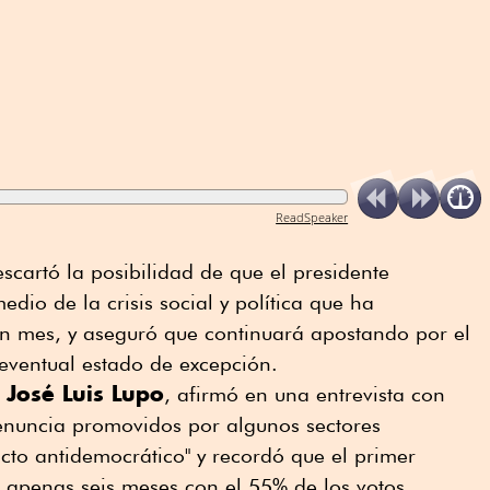
ReadSpeaker
scartó la posibilidad de que el presidente
edio de la crisis social y política que ha
un mes, y aseguró que continuará apostando por el
eventual estado de excepción.
José Luis Lupo
,
, afirmó en ⁠una entrevista con
renuncia promovidos por algunos sectores
acto antidemocrático" y recordó que el primer
 apenas seis meses con el 55% de los votos.