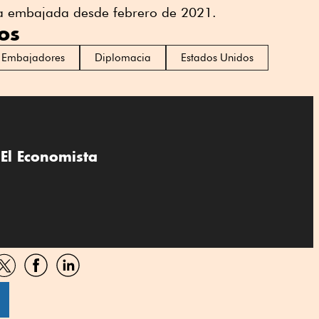
 embajada desde febrero de 2021.
os
Embajadores
Diplomacia
Estados Unidos
El Economista
artir
Compartir
Compartir
Compartir
por
por
por
sApp
Twitter
Facebook
Linkedin