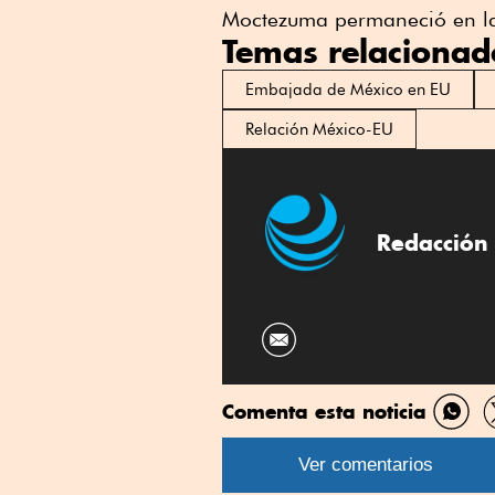
Moctezuma permaneció en la
Temas relacionad
Embajada de México en EU
Relación México-EU
Redacción 
Comenta esta noticia
Comp
por
Ver comentarios
What