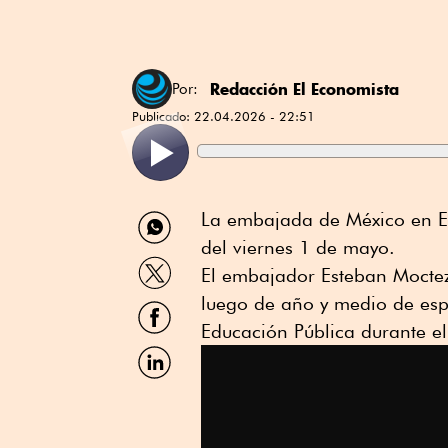
Redacción El Economista
Por:
Publicado:
22.04.2026 - 22:51
Compartir
La embajada de México en E
por
del viernes 1 de mayo.
WhatsApp
Compartir
El embajador Esteban Moctez
por
Twitter
luego de año y medio de espe
Compartir
por
Educación Pública durante e
Facebook
Compartir
por
Linkedin