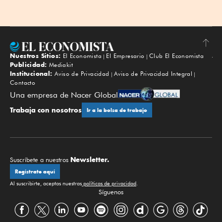
Nuestros Sitios:
El Economista
El Empresario
Club El Economista
Subir
Publicidad:
Mediakit
Institucional:
Aviso de Privacidad
Aviso de Privacidad Integral
Contacto
Una empresa de Nacer Global
Trabaja con nosotros
Ir a la bolsa de trabajo
Newsletter.
Suscríbete a nuestros
Regístrate aquí
Al suscribirte, aceptas nuestras
políticas de privacidad
.
Síguenos