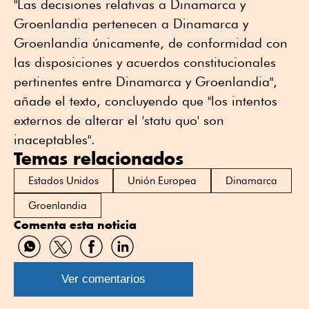
"Las decisiones relativas a Dinamarca y
Groenlandia pertenecen a Dinamarca y
Groenlandia únicamente, de conformidad con
las disposiciones y acuerdos constitucionales
pertinentes entre Dinamarca y Groenlandia",
añade el texto, concluyendo que "los intentos
externos de alterar el 'statu quo' son
inaceptables".
Temas relacionados
Estados Unidos
Unión Europea
Dinamarca
Groenlandia
Comenta esta noticia
Compartir
Compartir
Compartir
Compartir
por
por
por
por
WhatsApp
Twitter
Facebook
Linkedin
Ver comentarios