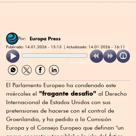
Europa Press
Por:
Publicado:
14.01.2026 - 15:13
Actualizado:
14.01.2026 - 16:11
ReadSpeaker
Compartir
Compartir
Compartir
Compartir
por
por
por
por
WhatsApp
Twitter
Facebook
Linkedin
El Parlamento Europeo ha condenado este
"fragante desafío"
miércoles el
al Derecho
Internacional de Estados Unidos con sus
pretensiones de hacerse con el control de
Groenlandia, y ha pedido a la Comisión
Europa y al Consejo Europeo que definan "un
apoyo concreto y tangible" a la isla del Ártico