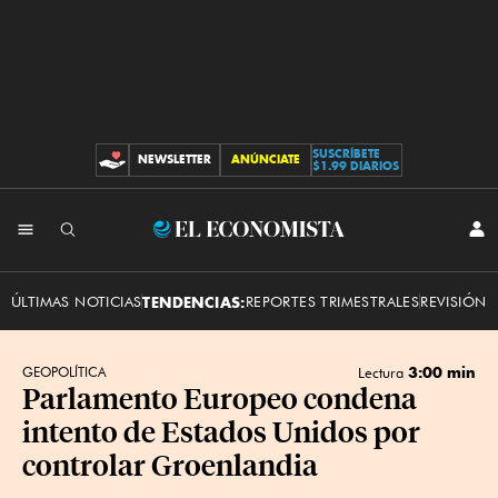
SUSCRÍBETE
NEWSLETTER
ANÚNCIATE
CONTRIBUCIONES
$1.99 DIARIOS
INI
El
SES
Economista
ÚLTIMAS NOTICIAS
TENDENCIAS:
REPORTES TRIMESTRALES
REVISIÓN 
3:00 min
GEOPOLÍTICA
Lectura
Parlamento Europeo condena
intento de Estados Unidos por
controlar Groenlandia