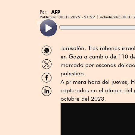
AFP
Por:
Publicado:
30.01.2025 - 21:29
Actualizado:
30.01.
Compartir
Jerusalén. Tres rehenes israe
por
en Gaza a cambio de 110 det
WhatsApp
Compartir
marcado por escenas de caos 
por
Twitter
palestino.
Compartir
por
A primera hora del jueves, Ha
Facebook
Compartir
capturados en el ataque del g
por
octubre del 2023.
Linkedin