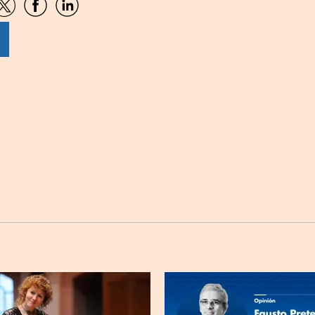
artir
Compartir
Compartir
Compartir
por
por
por
sApp
Twitter
Facebook
Linkedin