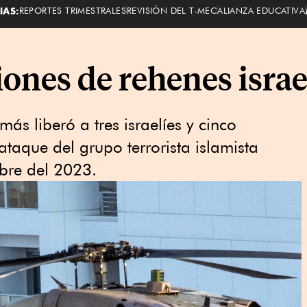
IAS:
REPORTES TRIMESTRALES
REVISIÓN DEL T-MEC
ALIANZA EDUCATIVA
ones de rehenes israe
ás liberó a tres israelíes y cinco
ataque del grupo terrorista islamista
ubre del 2023.