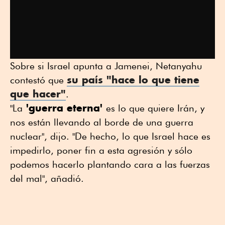
Sobre si Israel apunta a Jamenei, Netanyahu
su país "hace lo que tiene
contestó que
que hacer"
.
'guerra eterna'
"La
es lo que quiere Irán, y
nos están llevando al borde de una guerra
nuclear", dijo. "De hecho, lo que Israel hace es
impedirlo, poner fin a esta agresión y sólo
podemos hacerlo plantando cara a las fuerzas
del mal", añadió.