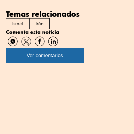
Temas relacionados
Israel
Irán
Comenta esta noticia
Compartir
Compartir
Compartir
Compartir
por
por
por
por
WhatsApp
Twitter
Facebook
Linkedin
Ver comentarios