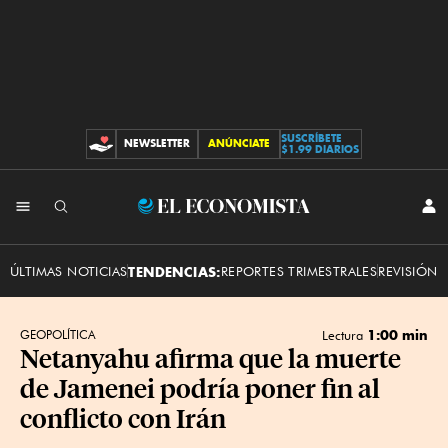
SUSCRÍBETE
NEWSLETTER
ANÚNCIATE
CONTRIBUCIONES
$1.99 DIARIOS
INI
El
SES
Economista
ÚLTIMAS NOTICIAS
TENDENCIAS:
REPORTES TRIMESTRALES
REVISIÓN 
1:00 min
GEOPOLÍTICA
Lectura
Netanyahu afirma que la muerte
de Jamenei podría poner fin al
conflicto con Irán