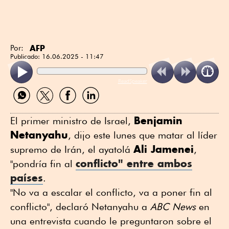
AFP
Por:
Publicado:
16.06.2025 - 11:47
ReadSpeaker
Compartir
Compartir
Compartir
Compartir
por
por
por
por
WhatsApp
Twitter
Facebook
Linkedin
Benjamin
El primer ministro de Israel,
Netanyahu
, dijo este lunes que matar al líder
Ali Jamenei
supremo de Irán, el ayatolá
,
conflicto" entre ambos
"pondría fin al
países
.
"No va a escalar el conflicto, va a poner fin al
conflicto", declaró Netanyahu a
ABC News
en
una entrevista cuando le preguntaron sobre el