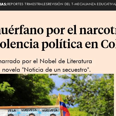
IAS:
REPORTES TRIMESTRALES
REVISIÓN DEL T-MEC
ALIANZA EDUCATIVA
uérfano por el narcot
iolencia política en C
narrado por el Nobel de Literatura
novela "Noticia de un secuestro".