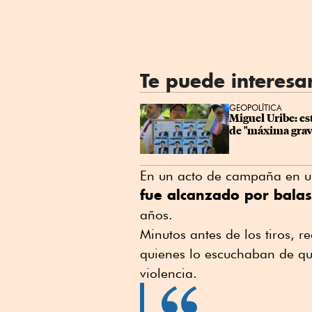
Te puede interesa
GEOPOLÍTICA
Miguel Uribe: es
de "máxima gra
En un acto de campaña en un
fue alcanzado por balas
años.
Minutos antes de los tiros, 
quienes lo escuchaban de que
violencia.