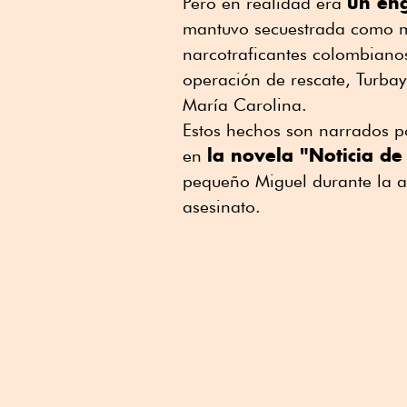
un eng
Pero en realidad era
mantuvo secuestrada como me
narcotraficantes colombiano
operación de rescate, Turba
María Carolina.
Estos hechos son narrados p
la novela "Noticia de
en
pequeño Miguel durante la an
asesinato.