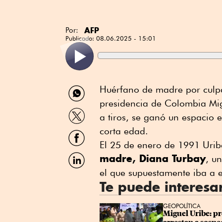
AFP
Por:
Publicado:
08.06.2025 - 15:01
Compartir
Huérfano de madre por cul
por
presidencia de Colombia Mig
WhatsApp
Compartir
a tiros, se ganó un espacio 
por
Twitter
corta edad.
Compartir
por
El 25 de enero de 1991 Urib
Facebook
Compartir
madre, Diana Turbay
, u
por
el que supuestamente iba a en
Linkedin
Te puede interesa
GEOPOLÍTICA
Miguel Uribe: pr