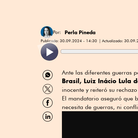
Perla Pineda
Por:
Publicado:
30.09.2024 - 14:30
Actualizado:
30.09.
Compartir
Ante las diferentes guerras 
por
Brasil, Luiz Inácio Lula 
WhatsApp
Compartir
inocente y reiteró su rechazo
por
Twitter
El mandatario aseguró que b
Compartir
por
necesita de guerras, ni confli
Facebook
Compartir
por
Linkedin