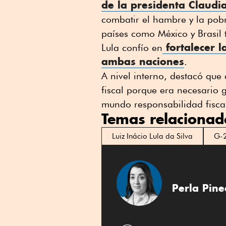
de la presidenta Claud
combatir el hambre y la pob
países como México y Brasil
fortalecer l
Lula confío en
ambas naciones
.
A nivel interno, destacó que
fiscal porque era necesario 
mundo responsabilidad fisca
Temas relacionad
Luiz Inácio Lula da Silva
G-
Perla Pin