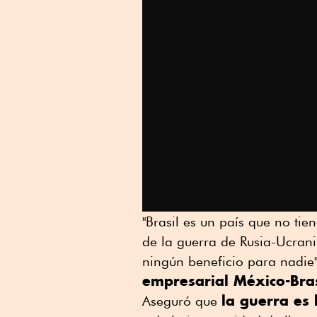
"Brasil es un país que no tie
de la guerra de Rusia-Ucran
ningún beneficio para nadie"
empresarial México-Bras
la guerra es
Aseguró que