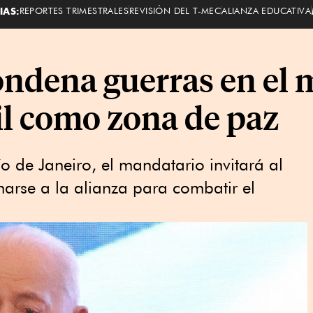
IAS:
REPORTES TRIMESTRALES
REVISIÓN DEL T-MEC
ALIANZA EDUCATIVA
condena guerras en el
il como zona de paz
 de Janeiro, el mandatario invitará al
rse a la alianza para combatir el