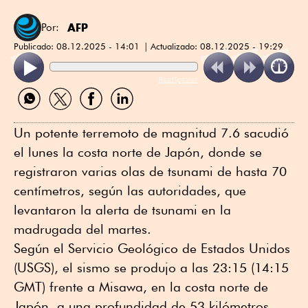
AFP
Por:
Publicado:
08.12.2025 - 14:01
Actualizado:
08.12.2025 - 19:29
ReadSpeaker
Compartir
Compartir
Compartir
Compartir
por
por
por
por
WhatsApp
Twitter
Facebook
Linkedin
Un potente terremoto de magnitud 7.6 sacudió
el lunes la costa norte de Japón, donde se
registraron varias olas de tsunami de hasta 70
centímetros, según las autoridades, que
levantaron la alerta de tsunami en la
madrugada del martes.
Según el Servicio Geológico de Estados Unidos
(USGS), el sismo se produjo a las 23:15 (14:15
GMT) frente a Misawa, en la costa norte de
Japón, a una profundidad de 53 kilómetros.