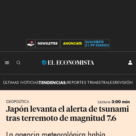
SUSCRÍBETE
NEWSLETTER
ANÚNCIATE
CONTRIBUCIONES
$1.99 DIARIOS
INI
El
SES
Economista
ÚLTIMAS NOTICIAS
TENDENCIAS:
REPORTES TRIMESTRALES
REVISIÓN 
3:00 min
GEOPOLÍTICA
Lectura
Japón levanta el alerta de tsunami
tras terremoto de magnitud 7.6
La agencia meteorológica había