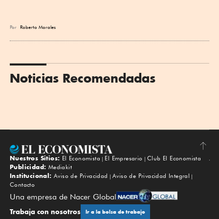
Por
Roberto Morales
Noticias Recomendadas
Nuestros Sitios:
El Economista
El Empresario
Club El Economista
Subir
Publicidad:
Mediakit
Institucional:
Aviso de Privacidad
Aviso de Privacidad Integral
Contacto
Una empresa de Nacer Global
Trabaja con nosotros
Ir a la bolsa de trabajo