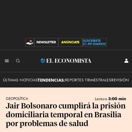
SUSCRÍBETE
NEWSLETTER
ANÚNCIATE
CONTRIBUCIONES
$1.99 DIARIOS
INI
El
SES
Economista
ÚLTIMAS NOTICIAS
TENDENCIAS:
REPORTES TRIMESTRALES
REVISIÓN 
3:00 min
GEOPOLÍTICA
Lectura
Jair Bolsonaro cumplirá la prisión
domiciliaria temporal en Brasilia
por problemas de salud