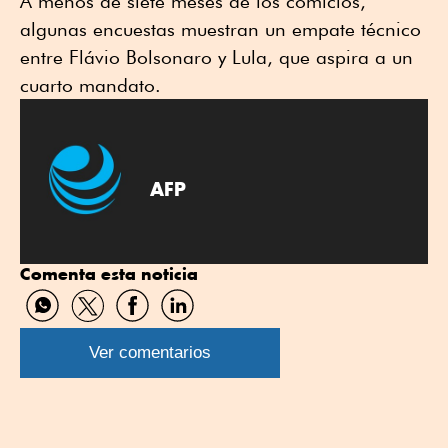
A menos de siete meses de los comicios,
algunas encuestas muestran un empate técnico
entre Flávio Bolsonaro y Lula, que aspira a un
cuarto mandato.
AFP
Comenta esta noticia
Compartir
Compartir
Compartir
Compartir
por
por
por
por
WhatsApp
Twitter
Facebook
Linkedin
Ver comentarios