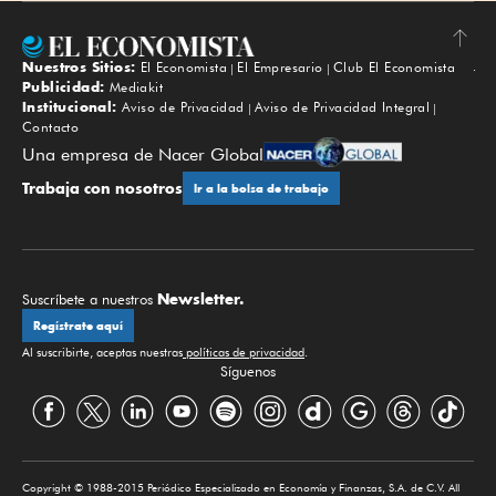
Nuestros Sitios:
El Economista
El Empresario
Club El Economista
Subir
Publicidad:
Mediakit
Institucional:
Aviso de Privacidad
Aviso de Privacidad Integral
Contacto
Una empresa de Nacer Global
Trabaja con nosotros
Ir a la bolsa de trabajo
Newsletter.
Suscríbete a nuestros
Regístrate aquí
Al suscribirte, aceptas nuestras
políticas de privacidad
.
Síguenos
Copyright © 1988-2015 Periódico Especializado en Economía y Finanzas, S.A. de C.V. All