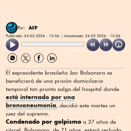
AFP
Por:
Publicado:
24.03.2026 - 15:56
Actualizado:
24.03.2026 - 15:56
ReadSpeaker
Compartir
Compartir
Compartir
Compartir
por
por
por
por
WhatsApp
Twitter
Facebook
Linkedin
El expresidente brasileño Jair Bolsonaro se
beneficiará de una prisión domiciliaria
temporal tan pronto salga del hospital donde
está internado por una
bronconeumonía
, decidió este martes un
juez del supremo.
Condenado por golpismo
a 27 años de
cárcel, Bolsonaro, de 71 años, estará recluido