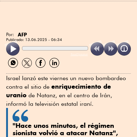
AFP
Por:
Publicado:
13.06.2025 - 06:34
ReadSpeaker
Compartir
Compartir
Compartir
Compartir
por
por
por
por
WhatsApp
Twitter
Facebook
Linkedin
Israel lanzó este viernes un nuevo bombardeo
enriquecimiento de
contra el sitio de
uranio
de Natanz, en el centro de Irán,
informó la televisión estatal iraní.
"Hace unos minutos, el régimen
sionista volvió a atacar Natanz",