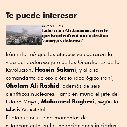
Te puede interesar
GEOPOLÍTICA
Líder iraní Alí Jamenei advierte 
que Israel enfrentará un destino 
"amargo y doloroso"
Irán informó que los ataques se cobraron la
vida del poderoso jefe de los Guardianes de la
Hosein Salami
Revolución,
, y el alto
comandante de ese ejército ideológico iraní,
Gholam Ali Rashid
, además de seis
científicos nucleares. También murió el jefe del
Mohamed Bagheri
Estado Mayor,
, según la
televisión estatal.
El ataque ocurre en momentos de
estancamiento en las negociaciones iniciadas