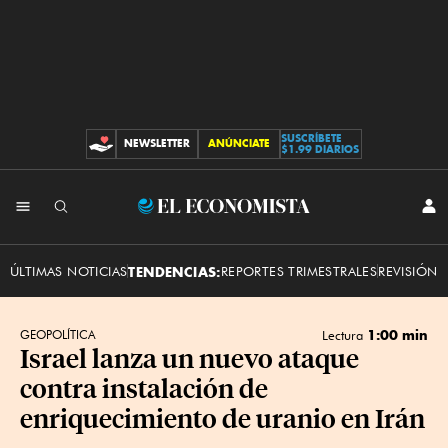
SUSCRÍBETE
NEWSLETTER
ANÚNCIATE
CONTRIBUCIONES
$1.99 DIARIOS
INI
El
SES
Economista
ÚLTIMAS NOTICIAS
TENDENCIAS:
REPORTES TRIMESTRALES
REVISIÓN 
1:00 min
GEOPOLÍTICA
Lectura
Israel lanza un nuevo ataque
contra instalación de
enriquecimiento de uranio en Irán